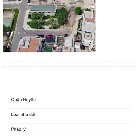
TÌM KIẾM