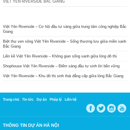
VIỆT YÊN RIVERSIDE BẮC GIANG
TIN NỔI BẬT
Việt Yên Riverside – Cơ hội đầu tư vàng giữa trung tâm công nghiệp Bắc
Giang
Biệt thự ven sông Việt Yên Riverside – Sống thượng lưu giữa miền xanh
Bắc Giang
Liền kề Việt Yên Riverside – Không gian sống xanh giữa lòng đô thị
Shophouse Việt Yên Riverside – Điểm sáng đầu tư sinh lời bền vững
Việt Yên Riverside – Khu đô thị sinh thái đẳng cấp giữa lòng Bắc Giang
Trang chủ
Tin tức
Dự án
Pháp lý
Liên hệ
THÔNG TIN DỰ ÁN HÀ NỘI