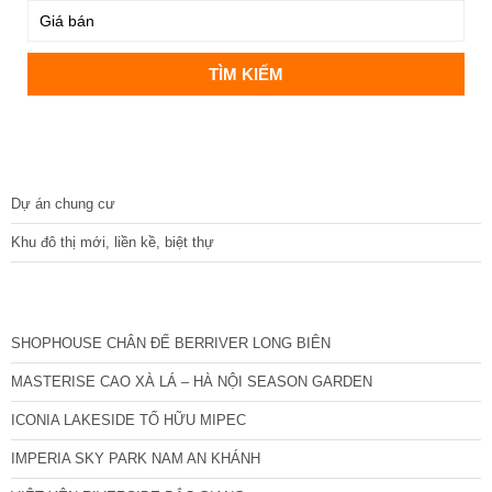
DỰ ÁN
Dự án chung cư
Khu đô thị mới, liền kề, biệt thự
CÁC DỰ ÁN MỚI NHẤT
SHOPHOUSE CHÂN ĐẾ BERRIVER LONG BIÊN
MASTERISE CAO XÀ LÁ – HÀ NỘI SEASON GARDEN
ICONIA LAKESIDE TỐ HỮU MIPEC
IMPERIA SKY PARK NAM AN KHÁNH