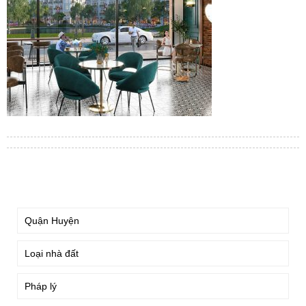
TÌM KIẾM