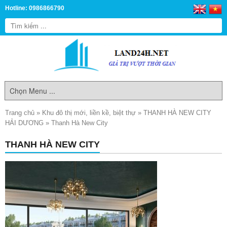
Hotline: 0986866790
Trang chủ
»
Khu đô thị mới, liền kề, biệt thự
»
THANH HÀ NEW CITY
HẢI DƯƠNG
»
Thanh Hà New City
THANH HÀ NEW CITY