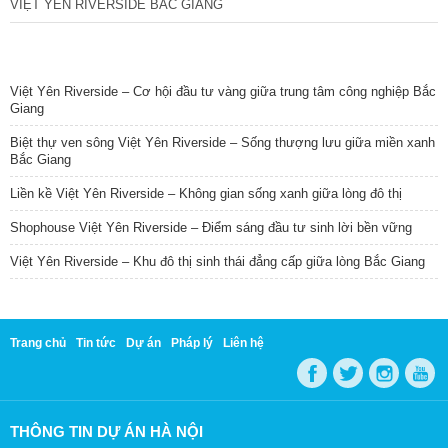
VIỆT YÊN RIVERSIDE BẮC GIANG
TIN NỔI BẬT
Việt Yên Riverside – Cơ hội đầu tư vàng giữa trung tâm công nghiệp Bắc
Giang
Biệt thự ven sông Việt Yên Riverside – Sống thượng lưu giữa miền xanh
Bắc Giang
Liền kề Việt Yên Riverside – Không gian sống xanh giữa lòng đô thị
Shophouse Việt Yên Riverside – Điểm sáng đầu tư sinh lời bền vững
Việt Yên Riverside – Khu đô thị sinh thái đẳng cấp giữa lòng Bắc Giang
Trang chủ
Tin tức
Dự án
Pháp lý
Liên hệ
THÔNG TIN DỰ ÁN HÀ NỘI