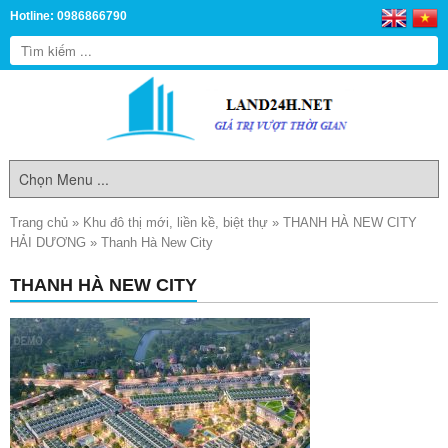
Hotline: 0986866790
Trang chủ
»
Khu đô thị mới, liền kề, biệt thự
»
THANH HÀ NEW CITY
HẢI DƯƠNG
»
Thanh Hà New City
THANH HÀ NEW CITY