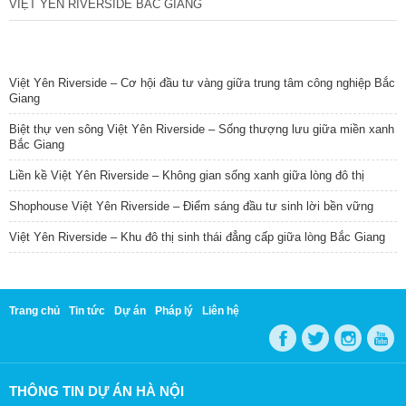
VIỆT YÊN RIVERSIDE BẮC GIANG
TIN NỔI BẬT
Việt Yên Riverside – Cơ hội đầu tư vàng giữa trung tâm công nghiệp Bắc
Giang
Biệt thự ven sông Việt Yên Riverside – Sống thượng lưu giữa miền xanh
Bắc Giang
Liền kề Việt Yên Riverside – Không gian sống xanh giữa lòng đô thị
Shophouse Việt Yên Riverside – Điểm sáng đầu tư sinh lời bền vững
Việt Yên Riverside – Khu đô thị sinh thái đẳng cấp giữa lòng Bắc Giang
Trang chủ
Tin tức
Dự án
Pháp lý
Liên hệ
THÔNG TIN DỰ ÁN HÀ NỘI