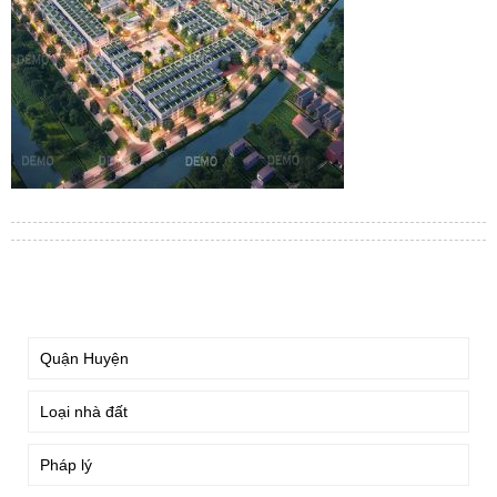
TÌM KIẾM