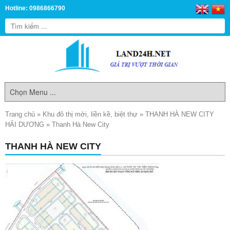
Hotline: 0986866790
Trang chủ
»
Khu đô thị mới, liền kề, biệt thự
»
THANH HÀ NEW CITY
HẢI DƯƠNG
»
Thanh Hà New City
THANH HÀ NEW CITY