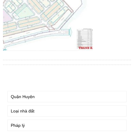
TÌM KIẾM