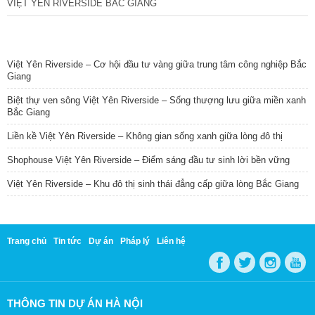
VIỆT YÊN RIVERSIDE BẮC GIANG
TIN NỔI BẬT
Việt Yên Riverside – Cơ hội đầu tư vàng giữa trung tâm công nghiệp Bắc
Giang
Biệt thự ven sông Việt Yên Riverside – Sống thượng lưu giữa miền xanh
Bắc Giang
Liền kề Việt Yên Riverside – Không gian sống xanh giữa lòng đô thị
Shophouse Việt Yên Riverside – Điểm sáng đầu tư sinh lời bền vững
Việt Yên Riverside – Khu đô thị sinh thái đẳng cấp giữa lòng Bắc Giang
Trang chủ
Tin tức
Dự án
Pháp lý
Liên hệ
THÔNG TIN DỰ ÁN HÀ NỘI