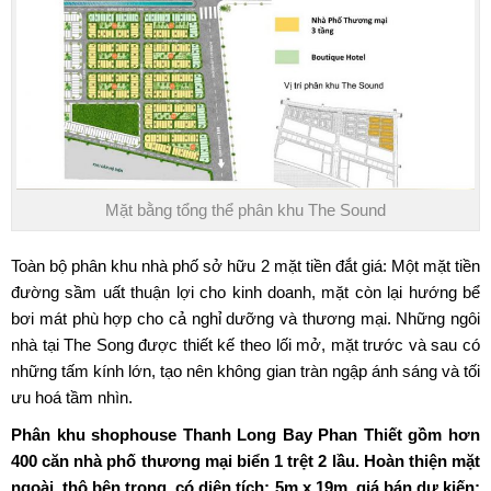
Mặt bằng tổng thể phân khu The Sound
Toàn bộ phân khu nhà phố sở hữu 2 mặt tiền đắt giá: Một mặt tiền
đường sầm uất thuận lợi cho kinh doanh, mặt còn lại hướng bể
bơi mát phù hợp cho cả nghỉ dưỡng và thương mại. Những ngôi
nhà tại The Song được thiết kế theo lối mở, mặt trước và sau có
những tấm kính lớn, tạo nên không gian tràn ngập ánh sáng và tối
ưu hoá tầm nhìn.
Phân khu
shophouse Thanh Long Bay Phan Thiết
gồm hơn
400 căn nhà phố thương mại biển 1 trệt 2 lầu. Hoàn thiện mặt
ngoài, thô bên trong, có diện tích: 5m x 19m. giá bán dự kiến: