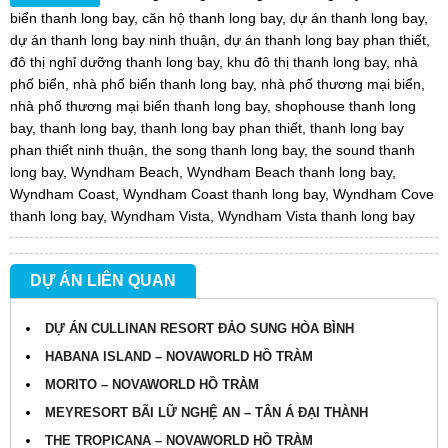
biển thanh long bay
,
căn hộ thanh long bay
,
dự án thanh long bay
,
dự án thanh long bay ninh thuận
,
dự án thanh long bay phan thiết
,
đô thị nghỉ dưỡng thanh long bay
,
khu đô thị thanh long bay
,
nhà
phố biển
,
nhà phố biển thanh long bay
,
nhà phố thương mại biển
,
nhà phố thương mại biển thanh long bay
,
shophouse thanh long
bay
,
thanh long bay
,
thanh long bay phan thiết
,
thanh long bay
phan thiết ninh thuận
,
the song thanh long bay
,
the sound thanh
long bay
,
Wyndham Beach
,
Wyndham Beach thanh long bay
,
Wyndham Coast
,
Wyndham Coast thanh long bay
,
Wyndham Cove
thanh long bay
,
Wyndham Vista
,
Wyndham Vista thanh long bay
DỰ ÁN LIÊN QUAN
DỰ ÁN CULLINAN RESORT ĐẢO SUNG HÒA BÌNH
HABANA ISLAND – NOVAWORLD HỒ TRÀM
MORITO – NOVAWORLD HỒ TRÀM
MEYRESORT BÃI LỮ NGHỆ AN – TÂN Á ĐẠI THÀNH
THE TROPICANA – NOVAWORLD HỒ TRÀM