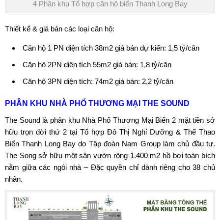
4 Phân khu Tổ hợp căn hộ biển Thanh Long Bay
Thiết kế & giá bán các loại căn hộ:
Căn hộ 1 PN diện tích 38m2 giá bán dự kiến: 1,5 tỷ/căn
Căn hộ 2PN diện tích 55m2 giá bán: 1,8 tỷ/căn
Căn hộ 3PN diện tích: 74m2 giá bán: 2,2 tỷ/căn
PHÂN KHU
NHÀ PHỐ THƯƠNG MẠI THE SOUND
The Sound là phân khu Nhà Phố Thương Mại Biển 2 mặt tiền sở
hữu trọn đời thứ 2 tại
Tổ hợp Đô Thị Nghỉ Dưỡng & Thể Thao
Biển Thanh Long Bay
do
Tập đoàn Nam Grou
p làm chủ đầu tư.
The Song sở hữu một sân vườn rộng 1.400 m2 hồ bơi toàn bích
nằm giữa các ngôi nhà – Đặc quyền chỉ dành riêng cho 38 chủ
nhân.