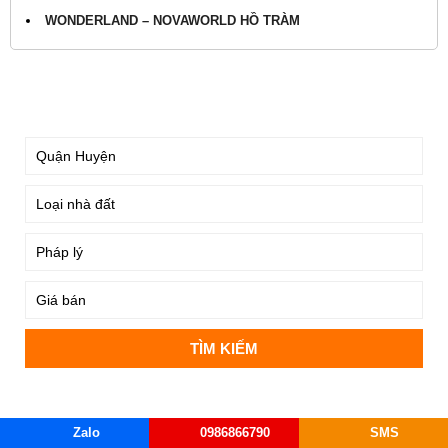
WONDERLAND – NOVAWORLD HỒ TRÀM
TÌM KIẾM
DỰ ÁN
Zalo
0986866790
SMS