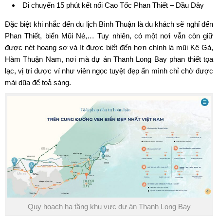
Di chuyển 15 phút kết nối Cao Tốc Phan Thiết – Dầu Dây
Đặc biệt khi nhắc đến du lịch Bình Thuận là du khách sẽ nghỉ đến
Phan Thiết, biển Mũi Né,… Tuy nhiên, có một nơi vẫn còn giữ
được nét hoang sơ và ít được biết đến hơn chính là mũi Kê Gà,
Hàm Thuận Nam, nơi mà dự án Thanh Long Bay phan thiết tọa
lạc, vị trí được ví như viên ngọc tuyệt đẹp ẩn mình chỉ chờ được
mài dũa để toả sáng.
Quy hoạch hạ tầng khu vực dự án Thanh Long Bay