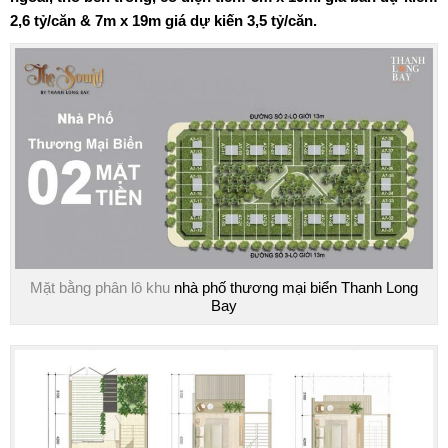
2,6 tỷ/căn & 7m x 19m giá dự kiến 3,5 tỷ/căn.
Mặt bằng phân lô khu
nhà phố thương mại biển Thanh Long
Bay