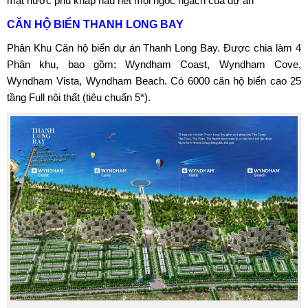
mặt nước phủ khắp hầu hết mọi ngóc ngách của dự án
CĂN HỘ BIỂN THANH LONG BAY
Phân Khu Căn hộ biển dự án Thanh Long Bay. Được chia làm 4
Phân khu, bao gồm:
Wyndham Coast,
Wyndham Cove
,
Wyndham Vista
,
Wyndham Beach
. Có 6000 căn hộ biển cao 25
tầng Full nội thất (tiêu chuẩn 5*).