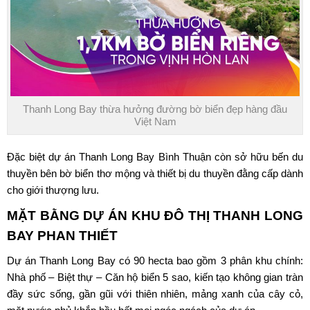
Thanh Long Bay thừa hưởng đường bờ biển đẹp hàng đầu
Việt Nam
Đặc biệt
dự án Thanh Long Bay Bình Thuận
còn sở hữu bến du
thuyền bên bờ biển thơ mộng và thiết bị du thuyền đằng cấp dành
cho giới thượng lưu.
MẶT BẰNG DỰ ÁN
KHU ĐÔ THỊ THANH LONG
BAY PHAN THIẾT
Dự án Thanh Long Bay
có 90 hecta bao gồm 3 phân khu chính:
Nhà phố – Biệt thự – Căn hộ biển 5 sao, kiến tạo không gian tràn
đầy sức sống, gần gũi với thiên nhiên, mảng xanh của cây cỏ,