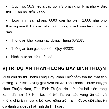
Quy mô: 90.3 hecta bao gồm 3 phân khu: Nhà phố – Biệt
thự – Căn hộ Biển 5 sao
Loại hình sản phẩm: 6000 căn hộ biển, 1,000 nhà phố
thương mại & 150 căn villa, 500 phòng khách sạn tiêu chuẩn 5
sao
Thời gian khởi công xây dựng: Tháng 06/2019
Thời gian bàn giao dự kiến: Quý 4/2023
Hình thức sở hữu: Lâu dài
VỊ TRÍ DỰ ÁN
THANH LONG BAY BÌNH THUẬN
Vị trí
khu đô thị Thanh Long Bay Phan Thiết
nằm tọa lạc mặt tiền
đường DT719B, với lộ giới 42m tại Xã Tân Thành, Thuộc Huyện
Hàm Thuận Nam, Tỉnh Bình Thuận. Nơi sở hữu bãi biển trong
xanh dài hơn 1,7 Km, tạo thế biệt lập với các vùng lân cận và
không chịu ảnh hưởng bởi các luồng gió mạnh, được giới chuyên
gia đánh giá đẹp nhất Tỉnh Bình Thuận.