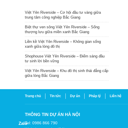
TIN NỔI BẬT
Việt Yên Riverside – Cơ hội đầu tư vàng giữa
trung tâm công nghiệp Bắc Giang
Biệt thự ven sông Việt Yên Riverside – Sống
thượng lưu giữa miền xanh Bắc Giang
Liền kề Việt Yên Riverside – Không gian sống
xanh giữa lòng đô thị
Shophouse Việt Yên Riverside – Điểm sáng đầu
tư sinh lời bền vững
Việt Yên Riverside – Khu đô thị sinh thái đẳng cấp
giữa lòng Bắc Giang
Trang chủ
Tin tức
Dự án
Pháp lý
Liên hệ
THÔNG TIN DỰ ÁN HÀ NỘI
Tel: 0986 866 790
Zalo