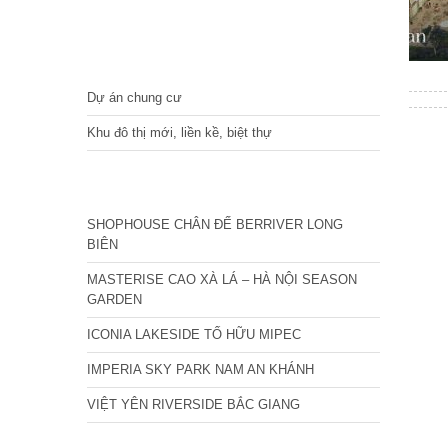
DỰ ÁN
Dự án chung cư
Khu đô thị mới, liền kề, biệt thự
CÁC DỰ ÁN MỚI NHẤT
SHOPHOUSE CHÂN ĐẾ BERRIVER LONG
BIÊN
MASTERISE CAO XÀ LÁ – HÀ NỘI SEASON
GARDEN
ICONIA LAKESIDE TỐ HỮU MIPEC
IMPERIA SKY PARK NAM AN KHÁNH
VIỆT YÊN RIVERSIDE BẮC GIANG