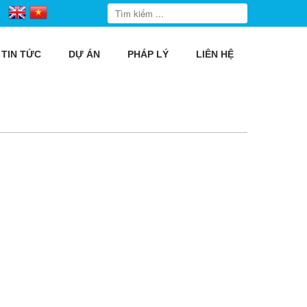
TIN TỨC
DỰ ÁN
PHÁP LÝ
LIÊN HỆ