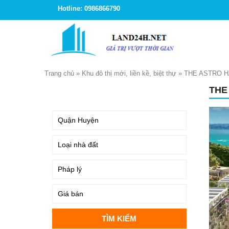
Hotline: 0986866790
Trang chủ
»
Khu đô thị mới, liền kề, biệt thự
»
THE ASTRO H
THE
TÌM KIẾM