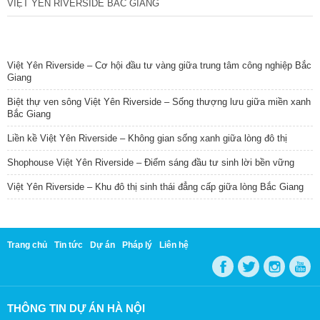
VIỆT YÊN RIVERSIDE BẮC GIANG
TIN NỔI BẬT
Việt Yên Riverside – Cơ hội đầu tư vàng giữa trung tâm công nghiệp Bắc
Giang
Biệt thự ven sông Việt Yên Riverside – Sống thượng lưu giữa miền xanh
Bắc Giang
Liền kề Việt Yên Riverside – Không gian sống xanh giữa lòng đô thị
Shophouse Việt Yên Riverside – Điểm sáng đầu tư sinh lời bền vững
Việt Yên Riverside – Khu đô thị sinh thái đẳng cấp giữa lòng Bắc Giang
Trang chủ
Tin tức
Dự án
Pháp lý
Liên hệ
THÔNG TIN DỰ ÁN HÀ NỘI