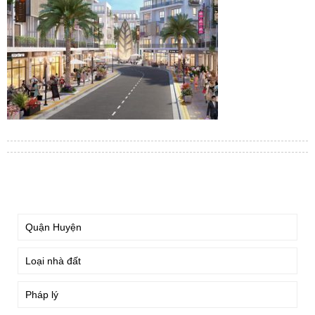
TÌM KIẾM