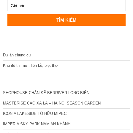
DỰ ÁN
Dự án chung cư
Khu đô thị mới, liền kề, biệt thự
CÁC DỰ ÁN MỚI NHẤT
SHOPHOUSE CHÂN ĐẾ BERRIVER LONG BIÊN
MASTERISE CAO XÀ LÁ – HÀ NỘI SEASON GARDEN
ICONIA LAKESIDE TỐ HỮU MIPEC
IMPERIA SKY PARK NAM AN KHÁNH