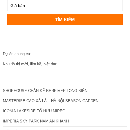
DỰ ÁN
Dự án chung cư
Khu đô thị mới, liền kề, biệt thự
CÁC DỰ ÁN MỚI NHẤT
SHOPHOUSE CHÂN ĐẾ BERRIVER LONG BIÊN
MASTERISE CAO XÀ LÁ – HÀ NỘI SEASON GARDEN
ICONIA LAKESIDE TỐ HỮU MIPEC
IMPERIA SKY PARK NAM AN KHÁNH