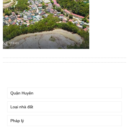
TÌM KIẾM