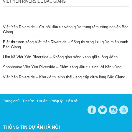
VIỆT YÊN RIVERSIDE BẮC GIANG
TIN NỔI BẬT
Việt Yên Riverside – Cơ hội đầu tư vàng giữa trung tâm công nghiệp Bắc
Giang
Biệt thự ven sông Việt Yên Riverside – Sống thượng lưu giữa miền xanh
Bắc Giang
Liền kề Việt Yên Riverside – Không gian sống xanh giữa lòng đô thị
Shophouse Việt Yên Riverside – Điểm sáng đầu tư sinh lời bền vững
Việt Yên Riverside – Khu đô thị sinh thái đẳng cấp giữa lòng Bắc Giang
Trang chủ
Tin tức
Dự án
Pháp lý
Liên hệ
THÔNG TIN DỰ ÁN HÀ NỘI