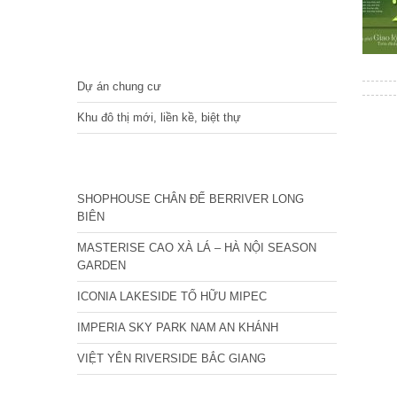
DỰ ÁN
Dự án chung cư
Khu đô thị mới, liền kề, biệt thự
CÁC DỰ ÁN MỚI NHẤT
SHOPHOUSE CHÂN ĐẾ BERRIVER LONG
BIÊN
MASTERISE CAO XÀ LÁ – HÀ NỘI SEASON
GARDEN
ICONIA LAKESIDE TỐ HỮU MIPEC
IMPERIA SKY PARK NAM AN KHÁNH
VIỆT YÊN RIVERSIDE BẮC GIANG