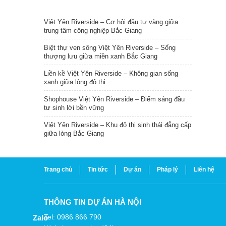
TIN NỔI BẬT
Việt Yên Riverside – Cơ hội đầu tư vàng giữa
trung tâm công nghiệp Bắc Giang
Biệt thự ven sông Việt Yên Riverside – Sống
thượng lưu giữa miền xanh Bắc Giang
Liền kề Việt Yên Riverside – Không gian sống
xanh giữa lòng đô thị
Shophouse Việt Yên Riverside – Điểm sáng đầu
tư sinh lời bền vững
Việt Yên Riverside – Khu đô thị sinh thái đẳng cấp
giữa lòng Bắc Giang
Trang chủ
Tin tức
Dự án
Pháp lý
Liên hệ
THÔNG TIN DỰ ÁN HÀ NỘI
Tel: 0986 866 790
Zalo