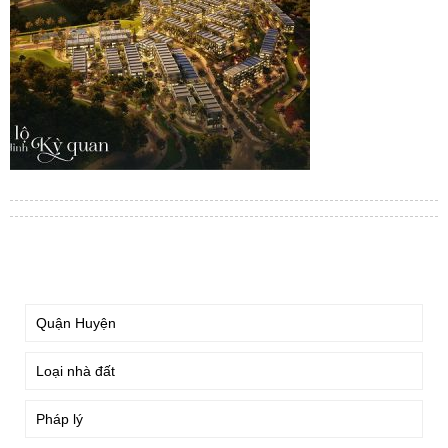
TÌM KIẾM