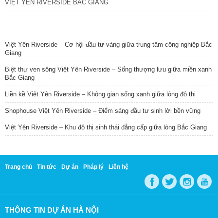
VIỆT YÊN RIVERSIDE BẮC GIANG
TIN NỔI BẬT
Việt Yên Riverside – Cơ hội đầu tư vàng giữa trung tâm công nghiệp Bắc
Giang
Biệt thự ven sông Việt Yên Riverside – Sống thượng lưu giữa miền xanh
Bắc Giang
Liền kề Việt Yên Riverside – Không gian sống xanh giữa lòng đô thị
Shophouse Việt Yên Riverside – Điểm sáng đầu tư sinh lời bền vững
Việt Yên Riverside – Khu đô thị sinh thái đẳng cấp giữa lòng Bắc Giang
Trang chủ
Tin tức
Dự án
Pháp lý
Liên hệ
THÔNG TIN DỰ ÁN HÀ NỘI