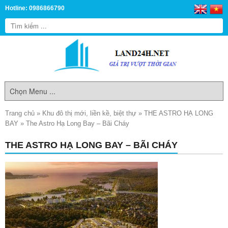
Hotline: 0986866790
Trang chủ
»
Khu đô thị mới, liền kề, biệt thự
»
THE ASTRO HẠ LONG
BAY
»
The Astro Hạ Long Bay – Bãi Cháy
THE ASTRO HẠ LONG BAY – BÃI CHÁY