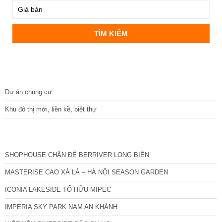
DỰ ÁN
Dự án chung cư
Khu đô thị mới, liền kề, biệt thự
CÁC DỰ ÁN MỚI NHẤT
SHOPHOUSE CHÂN ĐẾ BERRIVER LONG BIÊN
MASTERISE CAO XÀ LÁ – HÀ NỘI SEASON GARDEN
ICONIA LAKESIDE TỐ HỮU MIPEC
IMPERIA SKY PARK NAM AN KHÁNH