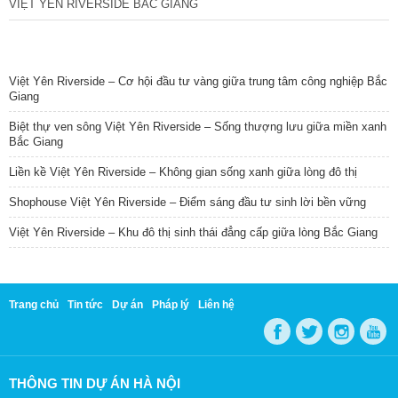
VIỆT YÊN RIVERSIDE BẮC GIANG
TIN NỔI BẬT
Việt Yên Riverside – Cơ hội đầu tư vàng giữa trung tâm công nghiệp Bắc
Giang
Biệt thự ven sông Việt Yên Riverside – Sống thượng lưu giữa miền xanh
Bắc Giang
Liền kề Việt Yên Riverside – Không gian sống xanh giữa lòng đô thị
Shophouse Việt Yên Riverside – Điểm sáng đầu tư sinh lời bền vững
Việt Yên Riverside – Khu đô thị sinh thái đẳng cấp giữa lòng Bắc Giang
Trang chủ
Tin tức
Dự án
Pháp lý
Liên hệ
THÔNG TIN DỰ ÁN HÀ NỘI