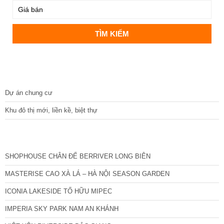
DỰ ÁN
Dự án chung cư
Khu đô thị mới, liền kề, biệt thự
CÁC DỰ ÁN MỚI NHẤT
SHOPHOUSE CHÂN ĐẾ BERRIVER LONG BIÊN
MASTERISE CAO XÀ LÁ – HÀ NỘI SEASON GARDEN
ICONIA LAKESIDE TỐ HỮU MIPEC
IMPERIA SKY PARK NAM AN KHÁNH