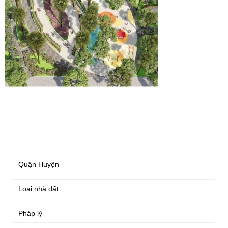
TÌM KIẾM