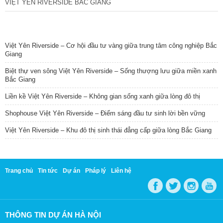
VIỆT YÊN RIVERSIDE BẮC GIANG
TIN NỔI BẬT
Việt Yên Riverside – Cơ hội đầu tư vàng giữa trung tâm công nghiệp Bắc
Giang
Biệt thự ven sông Việt Yên Riverside – Sống thượng lưu giữa miền xanh
Bắc Giang
Liền kề Việt Yên Riverside – Không gian sống xanh giữa lòng đô thị
Shophouse Việt Yên Riverside – Điểm sáng đầu tư sinh lời bền vững
Việt Yên Riverside – Khu đô thị sinh thái đẳng cấp giữa lòng Bắc Giang
Trang chủ
Tin tức
Dự án
Pháp lý
Liên hệ
THÔNG TIN DỰ ÁN HÀ NỘI