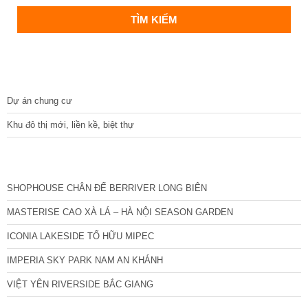
DỰ ÁN
Dự án chung cư
Khu đô thị mới, liền kề, biệt thự
CÁC DỰ ÁN MỚI NHẤT
SHOPHOUSE CHÂN ĐẾ BERRIVER LONG BIÊN
MASTERISE CAO XÀ LÁ – HÀ NỘI SEASON GARDEN
ICONIA LAKESIDE TỐ HỮU MIPEC
IMPERIA SKY PARK NAM AN KHÁNH
VIỆT YÊN RIVERSIDE BẮC GIANG