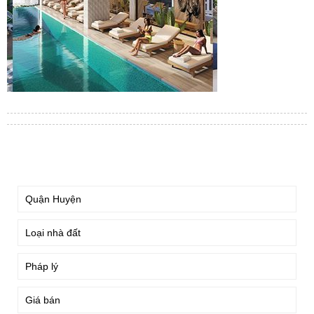
TÌM KIẾM