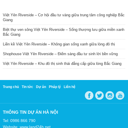
TIN NỔI BẬT
Việt Yên Riverside – Cơ hội đầu tư vàng giữa trung tâm công nghiệp Bắc
Giang
Biệt thự ven sông Việt Yên Riverside – Sống thượng lưu giữa miền xanh
Bắc Giang
Liền kề Việt Yên Riverside – Không gian sống xanh giữa lòng đô thị
Shophouse Việt Yên Riverside – Điểm sáng đầu tư sinh lời bền vững
Việt Yên Riverside – Khu đô thị sinh thái đẳng cấp giữa lòng Bắc Giang
Trang chủ
Tin tức
Dự án
Pháp lý
Liên hệ
THÔNG TIN DỰ ÁN HÀ NỘI
Tel: 0986 866 790
Website: www.land24h.net