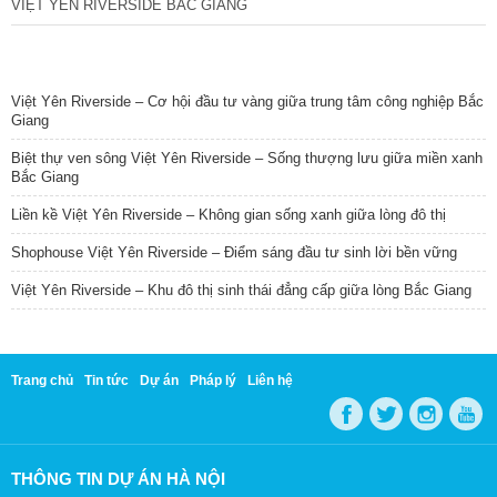
VIỆT YÊN RIVERSIDE BẮC GIANG
TIN NỔI BẬT
Việt Yên Riverside – Cơ hội đầu tư vàng giữa trung tâm công nghiệp Bắc
Giang
Biệt thự ven sông Việt Yên Riverside – Sống thượng lưu giữa miền xanh
Bắc Giang
Liền kề Việt Yên Riverside – Không gian sống xanh giữa lòng đô thị
Shophouse Việt Yên Riverside – Điểm sáng đầu tư sinh lời bền vững
Việt Yên Riverside – Khu đô thị sinh thái đẳng cấp giữa lòng Bắc Giang
Trang chủ
Tin tức
Dự án
Pháp lý
Liên hệ
THÔNG TIN DỰ ÁN HÀ NỘI