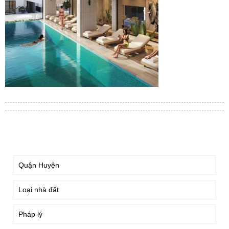
TÌM KIẾM