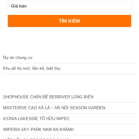
DỰ ÁN
Dự án chung cư
Khu đô thị mới, liền kề, biệt thự
CÁC DỰ ÁN MỚI NHẤT
SHOPHOUSE CHÂN ĐẾ BERRIVER LONG BIÊN
MASTERISE CAO XÀ LÁ – HÀ NỘI SEASON GARDEN
ICONIA LAKESIDE TỐ HỮU MIPEC
IMPERIA SKY PARK NAM AN KHÁNH