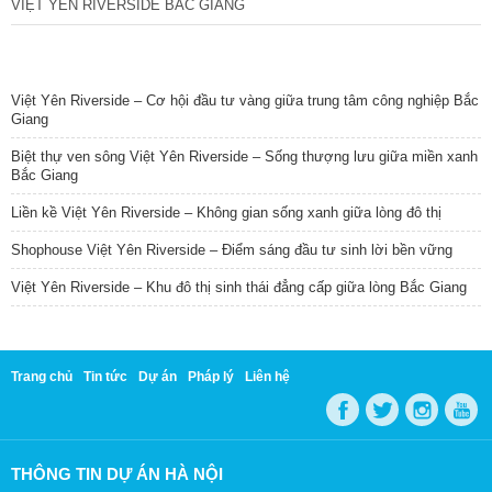
VIỆT YÊN RIVERSIDE BẮC GIANG
TIN NỔI BẬT
Việt Yên Riverside – Cơ hội đầu tư vàng giữa trung tâm công nghiệp Bắc
Giang
Biệt thự ven sông Việt Yên Riverside – Sống thượng lưu giữa miền xanh
Bắc Giang
Liền kề Việt Yên Riverside – Không gian sống xanh giữa lòng đô thị
Shophouse Việt Yên Riverside – Điểm sáng đầu tư sinh lời bền vững
Việt Yên Riverside – Khu đô thị sinh thái đẳng cấp giữa lòng Bắc Giang
Trang chủ
Tin tức
Dự án
Pháp lý
Liên hệ
THÔNG TIN DỰ ÁN HÀ NỘI