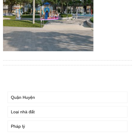
TÌM KIẾM