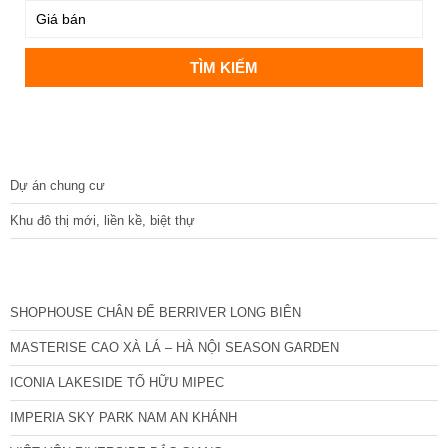
DỰ ÁN
Dự án chung cư
Khu đô thị mới, liền kề, biệt thự
CÁC DỰ ÁN MỚI NHẤT
SHOPHOUSE CHÂN ĐẾ BERRIVER LONG BIÊN
MASTERISE CAO XÀ LÁ – HÀ NỘI SEASON GARDEN
ICONIA LAKESIDE TỐ HỮU MIPEC
IMPERIA SKY PARK NAM AN KHÁNH