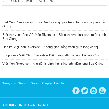
VIỆT YÊN RIVERSIDE BẮC GIANG
TIN NỔI BẬT
Việt Yên Riverside – Cơ hội đầu tư vàng giữa trung tâm công nghiệp Bắc
Giang
Biệt thự ven sông Việt Yên Riverside – Sống thượng lưu giữa miền xanh
Bắc Giang
Liền kề Việt Yên Riverside – Không gian sống xanh giữa lòng đô thị
Shophouse Việt Yên Riverside – Điểm sáng đầu tư sinh lời bền vững
Việt Yên Riverside – Khu đô thị sinh thái đẳng cấp giữa lòng Bắc Giang
Trang chủ
Tin tức
Dự án
Pháp lý
Liên hệ
THÔNG TIN DỰ ÁN HÀ NỘI