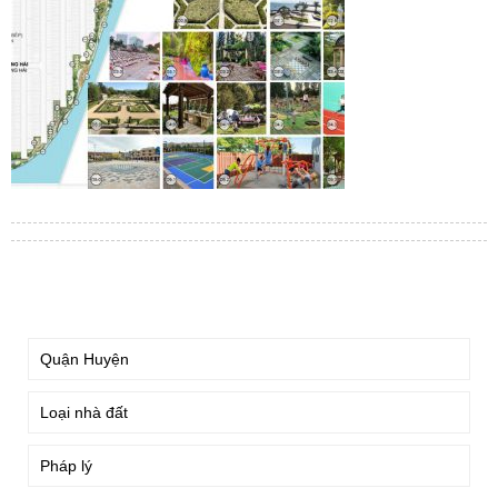
TÌM KIẾM