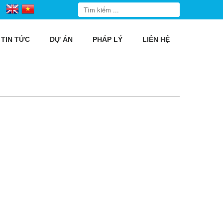
TIN TỨC
DỰ ÁN
PHÁP LÝ
LIÊN HỆ