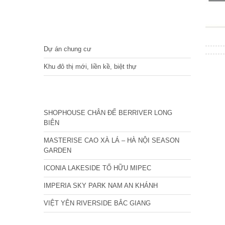
DỰ ÁN
Dự án chung cư
Khu đô thị mới, liền kề, biệt thự
CÁC DỰ ÁN MỚI NHẤT
SHOPHOUSE CHÂN ĐẾ BERRIVER LONG
BIÊN
MASTERISE CAO XÀ LÁ – HÀ NỘI SEASON
GARDEN
ICONIA LAKESIDE TỐ HỮU MIPEC
IMPERIA SKY PARK NAM AN KHÁNH
VIỆT YÊN RIVERSIDE BẮC GIANG