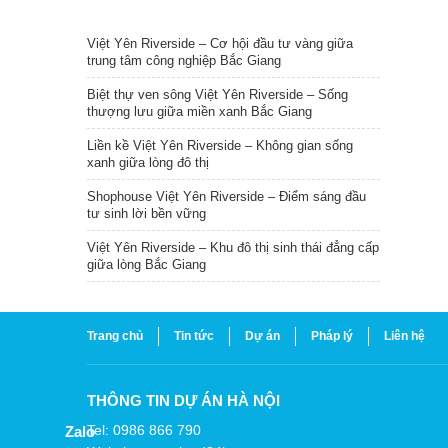
TIN NỔI BẬT
Việt Yên Riverside – Cơ hội đầu tư vàng giữa
trung tâm công nghiệp Bắc Giang
Biệt thự ven sông Việt Yên Riverside – Sống
thượng lưu giữa miền xanh Bắc Giang
Liền kề Việt Yên Riverside – Không gian sống
xanh giữa lòng đô thị
Shophouse Việt Yên Riverside – Điểm sáng đầu
tư sinh lời bền vững
Việt Yên Riverside – Khu đô thị sinh thái đẳng cấp
giữa lòng Bắc Giang
Trang chủ
Tin tức
Dự án
Pháp lý
Liên hệ
THÔNG TIN DỰ ÁN HÀ NỘI
Tel: 0986 866 790
Zalo