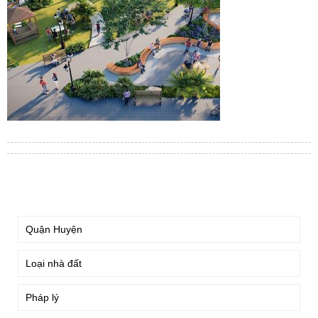
TÌM KIẾM