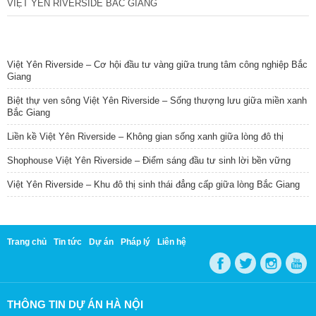
VIỆT YÊN RIVERSIDE BẮC GIANG
TIN NỔI BẬT
Việt Yên Riverside – Cơ hội đầu tư vàng giữa trung tâm công nghiệp Bắc
Giang
Biệt thự ven sông Việt Yên Riverside – Sống thượng lưu giữa miền xanh
Bắc Giang
Liền kề Việt Yên Riverside – Không gian sống xanh giữa lòng đô thị
Shophouse Việt Yên Riverside – Điểm sáng đầu tư sinh lời bền vững
Việt Yên Riverside – Khu đô thị sinh thái đẳng cấp giữa lòng Bắc Giang
Trang chủ
Tin tức
Dự án
Pháp lý
Liên hệ
THÔNG TIN DỰ ÁN HÀ NỘI