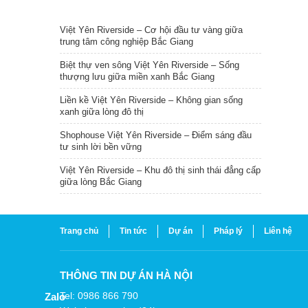
TIN NỔI BẬT
Việt Yên Riverside – Cơ hội đầu tư vàng giữa
trung tâm công nghiệp Bắc Giang
Biệt thự ven sông Việt Yên Riverside – Sống
thượng lưu giữa miền xanh Bắc Giang
Liền kề Việt Yên Riverside – Không gian sống
xanh giữa lòng đô thị
Shophouse Việt Yên Riverside – Điểm sáng đầu
tư sinh lời bền vững
Việt Yên Riverside – Khu đô thị sinh thái đẳng cấp
giữa lòng Bắc Giang
Trang chủ
Tin tức
Dự án
Pháp lý
Liên hệ
THÔNG TIN DỰ ÁN HÀ NỘI
Tel: 0986 866 790
Zalo