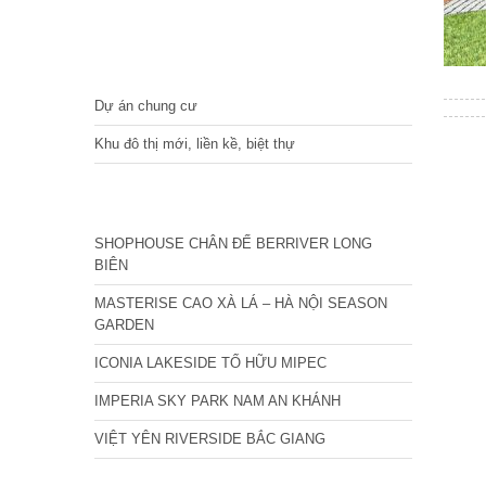
DỰ ÁN
Dự án chung cư
Khu đô thị mới, liền kề, biệt thự
CÁC DỰ ÁN MỚI NHẤT
SHOPHOUSE CHÂN ĐẾ BERRIVER LONG
BIÊN
MASTERISE CAO XÀ LÁ – HÀ NỘI SEASON
GARDEN
ICONIA LAKESIDE TỐ HỮU MIPEC
IMPERIA SKY PARK NAM AN KHÁNH
VIỆT YÊN RIVERSIDE BẮC GIANG