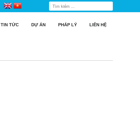
TIN TỨC
DỰ ÁN
PHÁP LÝ
LIÊN HỆ