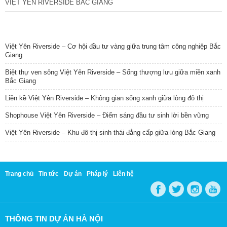
VIỆT YÊN RIVERSIDE BẮC GIANG
TIN NỔI BẬT
Việt Yên Riverside – Cơ hội đầu tư vàng giữa trung tâm công nghiệp Bắc
Giang
Biệt thự ven sông Việt Yên Riverside – Sống thượng lưu giữa miền xanh
Bắc Giang
Liền kề Việt Yên Riverside – Không gian sống xanh giữa lòng đô thị
Shophouse Việt Yên Riverside – Điểm sáng đầu tư sinh lời bền vững
Việt Yên Riverside – Khu đô thị sinh thái đẳng cấp giữa lòng Bắc Giang
Trang chủ
Tin tức
Dự án
Pháp lý
Liên hệ
THÔNG TIN DỰ ÁN HÀ NỘI