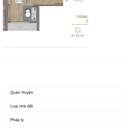
TÌM KIẾM