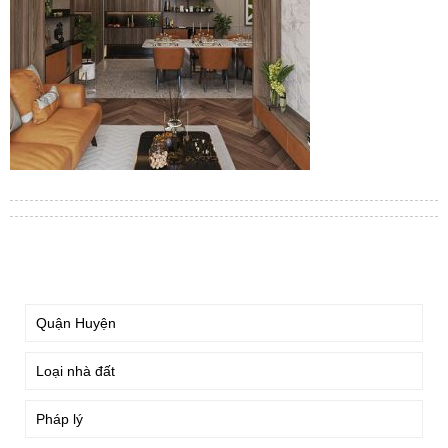
TÌM KIẾM