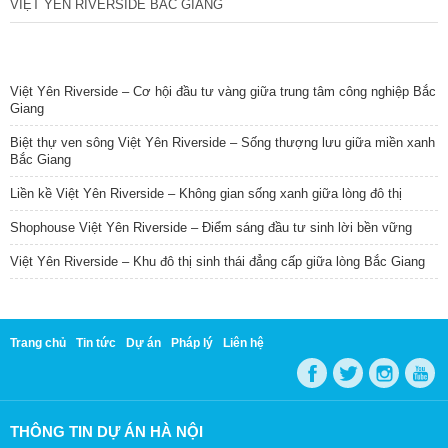
VIỆT YÊN RIVERSIDE BẮC GIANG
TIN NỔI BẬT
Việt Yên Riverside – Cơ hội đầu tư vàng giữa trung tâm công nghiệp Bắc
Giang
Biệt thự ven sông Việt Yên Riverside – Sống thượng lưu giữa miền xanh
Bắc Giang
Liền kề Việt Yên Riverside – Không gian sống xanh giữa lòng đô thị
Shophouse Việt Yên Riverside – Điểm sáng đầu tư sinh lời bền vững
Việt Yên Riverside – Khu đô thị sinh thái đẳng cấp giữa lòng Bắc Giang
Trang chủ
Tin tức
Dự án
Pháp lý
Liên hệ
THÔNG TIN DỰ ÁN HÀ NỘI