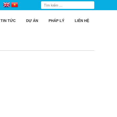
TIN TỨC
DỰ ÁN
PHÁP LÝ
LIÊN HỆ