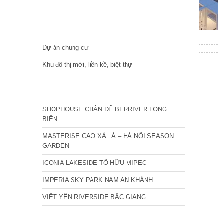
DỰ ÁN
Dự án chung cư
Khu đô thị mới, liền kề, biệt thự
CÁC DỰ ÁN MỚI NHẤT
SHOPHOUSE CHÂN ĐẾ BERRIVER LONG
BIÊN
MASTERISE CAO XÀ LÁ – HÀ NỘI SEASON
GARDEN
ICONIA LAKESIDE TỐ HỮU MIPEC
IMPERIA SKY PARK NAM AN KHÁNH
VIỆT YÊN RIVERSIDE BẮC GIANG