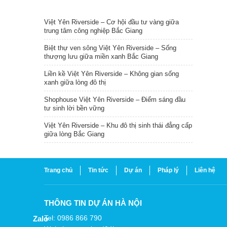
TIN NỔI BẬT
Việt Yên Riverside – Cơ hội đầu tư vàng giữa
trung tâm công nghiệp Bắc Giang
Biệt thự ven sông Việt Yên Riverside – Sống
thượng lưu giữa miền xanh Bắc Giang
Liền kề Việt Yên Riverside – Không gian sống
xanh giữa lòng đô thị
Shophouse Việt Yên Riverside – Điểm sáng đầu
tư sinh lời bền vững
Việt Yên Riverside – Khu đô thị sinh thái đẳng cấp
giữa lòng Bắc Giang
Trang chủ
Tin tức
Dự án
Pháp lý
Liên hệ
THÔNG TIN DỰ ÁN HÀ NỘI
Tel: 0986 866 790
Zalo