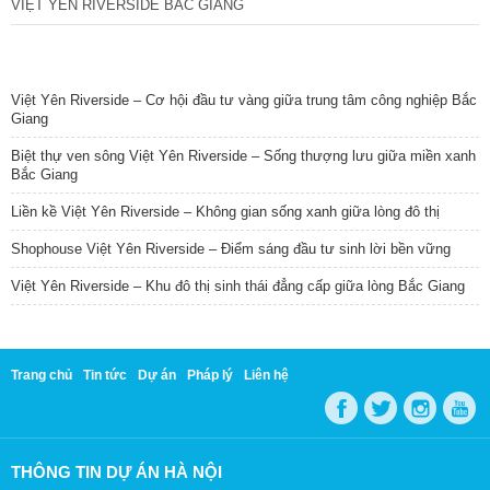
VIỆT YÊN RIVERSIDE BẮC GIANG
TIN NỔI BẬT
Việt Yên Riverside – Cơ hội đầu tư vàng giữa trung tâm công nghiệp Bắc
Giang
Biệt thự ven sông Việt Yên Riverside – Sống thượng lưu giữa miền xanh
Bắc Giang
Liền kề Việt Yên Riverside – Không gian sống xanh giữa lòng đô thị
Shophouse Việt Yên Riverside – Điểm sáng đầu tư sinh lời bền vững
Việt Yên Riverside – Khu đô thị sinh thái đẳng cấp giữa lòng Bắc Giang
Trang chủ
Tin tức
Dự án
Pháp lý
Liên hệ
THÔNG TIN DỰ ÁN HÀ NỘI