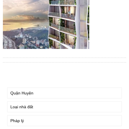
TÌM KIẾM