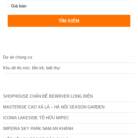
DỰ ÁN
Dự án chung cư
Khu đô thị mới, liền kề, biệt thự
CÁC DỰ ÁN MỚI NHẤT
SHOPHOUSE CHÂN ĐẾ BERRIVER LONG BIÊN
MASTERISE CAO XÀ LÁ – HÀ NỘI SEASON GARDEN
ICONIA LAKESIDE TỐ HỮU MIPEC
IMPERIA SKY PARK NAM AN KHÁNH