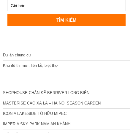
DỰ ÁN
Dự án chung cư
Khu đô thị mới, liền kề, biệt thự
CÁC DỰ ÁN MỚI NHẤT
SHOPHOUSE CHÂN ĐẾ BERRIVER LONG BIÊN
MASTERISE CAO XÀ LÁ – HÀ NỘI SEASON GARDEN
ICONIA LAKESIDE TỐ HỮU MIPEC
IMPERIA SKY PARK NAM AN KHÁNH