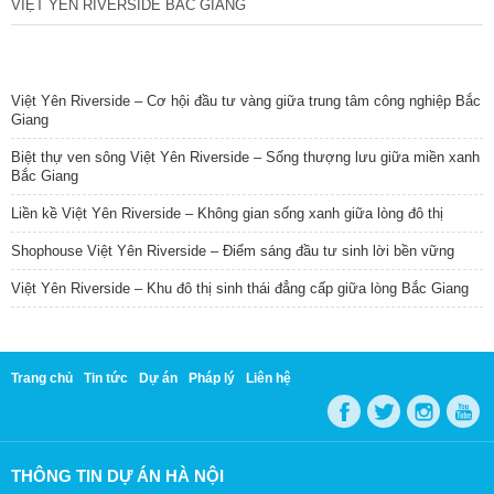
VIỆT YÊN RIVERSIDE BẮC GIANG
TIN NỔI BẬT
Việt Yên Riverside – Cơ hội đầu tư vàng giữa trung tâm công nghiệp Bắc
Giang
Biệt thự ven sông Việt Yên Riverside – Sống thượng lưu giữa miền xanh
Bắc Giang
Liền kề Việt Yên Riverside – Không gian sống xanh giữa lòng đô thị
Shophouse Việt Yên Riverside – Điểm sáng đầu tư sinh lời bền vững
Việt Yên Riverside – Khu đô thị sinh thái đẳng cấp giữa lòng Bắc Giang
Trang chủ
Tin tức
Dự án
Pháp lý
Liên hệ
THÔNG TIN DỰ ÁN HÀ NỘI