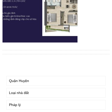
TÌM KIẾM