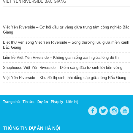
VIỆT YÊN RIVERSIDE BẮC GIANG
TIN NỔI BẬT
Việt Yên Riverside – Cơ hội đầu tư vàng giữa trung tâm công nghiệp Bắc
Giang
Biệt thự ven sông Việt Yên Riverside – Sống thượng lưu giữa miền xanh
Bắc Giang
Liền kề Việt Yên Riverside – Không gian sống xanh giữa lòng đô thị
Shophouse Việt Yên Riverside – Điểm sáng đầu tư sinh lời bền vững
Việt Yên Riverside – Khu đô thị sinh thái đẳng cấp giữa lòng Bắc Giang
Trang chủ
Tin tức
Dự án
Pháp lý
Liên hệ
THÔNG TIN DỰ ÁN HÀ NỘI