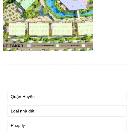
TÌM KIẾM