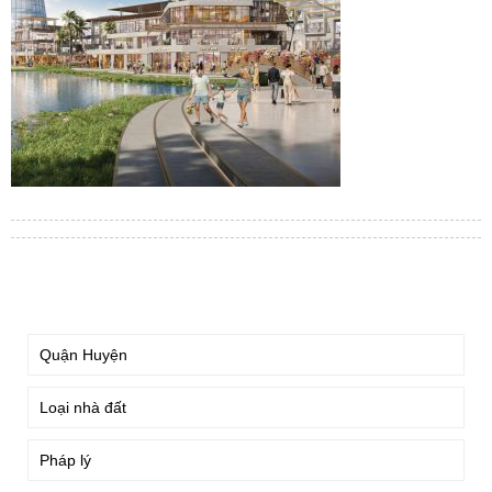
TÌM KIẾM