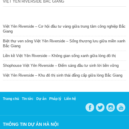
VIỆT YÊN RIVERSIDE BẮC GIANG
TIN NỔI BẬT
Việt Yên Riverside – Cơ hội đầu tư vàng giữa trung tâm công nghiệp Bắc
Giang
Biệt thự ven sông Việt Yên Riverside – Sống thượng lưu giữa miền xanh
Bắc Giang
Liền kề Việt Yên Riverside – Không gian sống xanh giữa lòng đô thị
Shophouse Việt Yên Riverside – Điểm sáng đầu tư sinh lời bền vững
Việt Yên Riverside – Khu đô thị sinh thái đẳng cấp giữa lòng Bắc Giang
Trang chủ
Tin tức
Dự án
Pháp lý
Liên hệ
THÔNG TIN DỰ ÁN HÀ NỘI