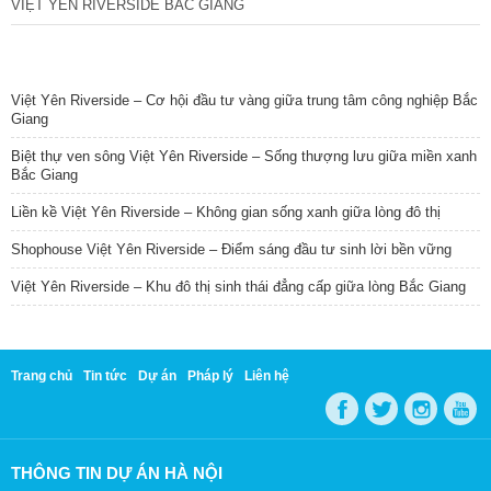
VIỆT YÊN RIVERSIDE BẮC GIANG
TIN NỔI BẬT
Việt Yên Riverside – Cơ hội đầu tư vàng giữa trung tâm công nghiệp Bắc
Giang
Biệt thự ven sông Việt Yên Riverside – Sống thượng lưu giữa miền xanh
Bắc Giang
Liền kề Việt Yên Riverside – Không gian sống xanh giữa lòng đô thị
Shophouse Việt Yên Riverside – Điểm sáng đầu tư sinh lời bền vững
Việt Yên Riverside – Khu đô thị sinh thái đẳng cấp giữa lòng Bắc Giang
Trang chủ
Tin tức
Dự án
Pháp lý
Liên hệ
THÔNG TIN DỰ ÁN HÀ NỘI