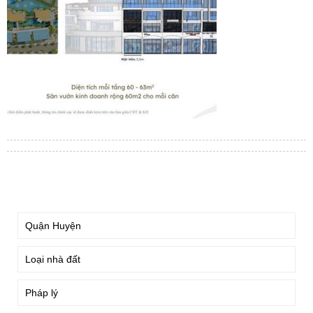
TÌM KIẾM