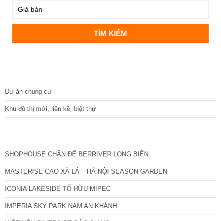
DỰ ÁN
Dự án chung cư
Khu đô thị mới, liền kề, biệt thự
CÁC DỰ ÁN MỚI NHẤT
SHOPHOUSE CHÂN ĐẾ BERRIVER LONG BIÊN
MASTERISE CAO XÀ LÁ – HÀ NỘI SEASON GARDEN
ICONIA LAKESIDE TỐ HỮU MIPEC
IMPERIA SKY PARK NAM AN KHÁNH