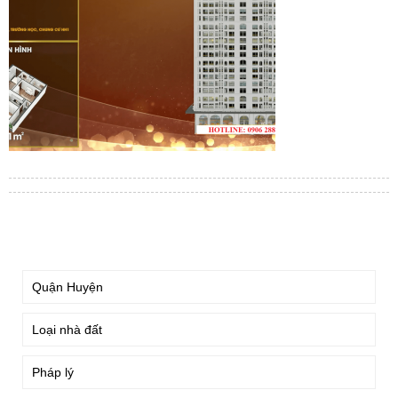
TÌM KIẾM