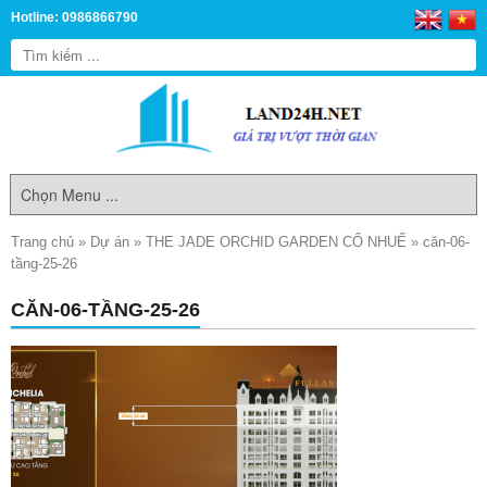
Hotline: 0986866790
Trang chủ
»
Dự án
»
THE JADE ORCHID GARDEN CỔ NHUẾ
»
căn-06-
tầng-25-26
CĂN-06-TẦNG-25-26