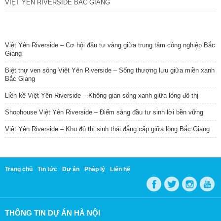
VIỆT YÊN RIVERSIDE BẮC GIANG
TIN NỔI BẬT
Việt Yên Riverside – Cơ hội đầu tư vàng giữa trung tâm công nghiệp Bắc
Giang
Biệt thự ven sông Việt Yên Riverside – Sống thượng lưu giữa miền xanh
Bắc Giang
Liền kề Việt Yên Riverside – Không gian sống xanh giữa lòng đô thị
Shophouse Việt Yên Riverside – Điểm sáng đầu tư sinh lời bền vững
Việt Yên Riverside – Khu đô thị sinh thái đẳng cấp giữa lòng Bắc Giang
Trang chủ
Tin tức
Dự án
Pháp lý
Liên hệ
THÔNG TIN DỰ ÁN HÀ NỘI