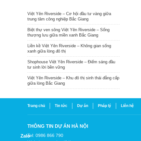
TIN NỔI BẬT
Việt Yên Riverside – Cơ hội đầu tư vàng giữa
trung tâm công nghiệp Bắc Giang
Biệt thự ven sông Việt Yên Riverside – Sống
thượng lưu giữa miền xanh Bắc Giang
Liền kề Việt Yên Riverside – Không gian sống
xanh giữa lòng đô thị
Shophouse Việt Yên Riverside – Điểm sáng đầu
tư sinh lời bền vững
Việt Yên Riverside – Khu đô thị sinh thái đẳng cấp
giữa lòng Bắc Giang
Trang chủ
Tin tức
Dự án
Pháp lý
Liên hệ
THÔNG TIN DỰ ÁN HÀ NỘI
Tel: 0986 866 790
Zalo