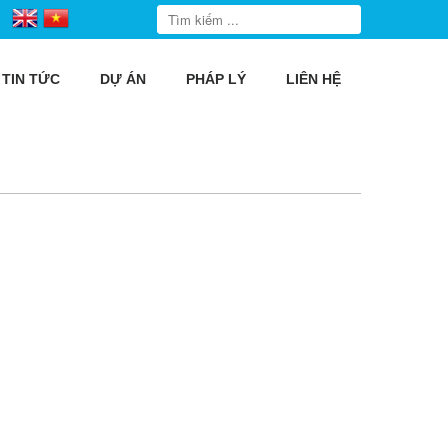
TIN TỨC
DỰ ÁN
PHÁP LÝ
LIÊN HỆ