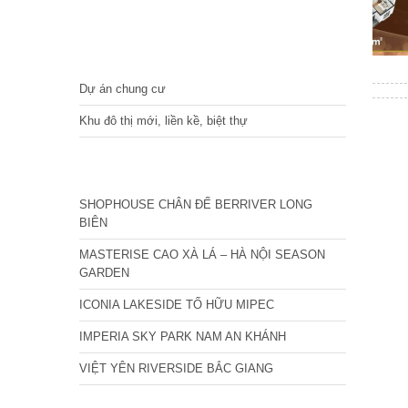
DỰ ÁN
Dự án chung cư
Khu đô thị mới, liền kề, biệt thự
CÁC DỰ ÁN MỚI NHẤT
SHOPHOUSE CHÂN ĐẾ BERRIVER LONG
BIÊN
MASTERISE CAO XÀ LÁ – HÀ NỘI SEASON
GARDEN
ICONIA LAKESIDE TỐ HỮU MIPEC
IMPERIA SKY PARK NAM AN KHÁNH
VIỆT YÊN RIVERSIDE BẮC GIANG