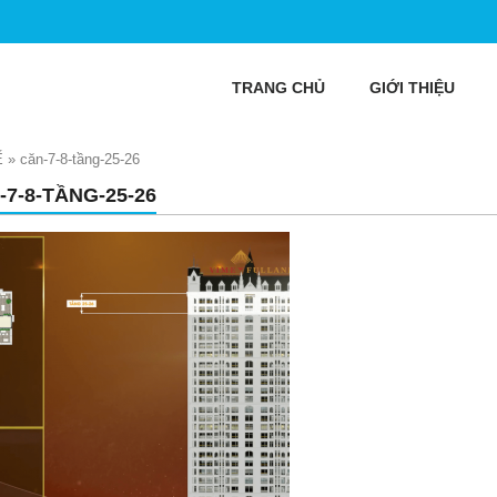
TRANG CHỦ
GIỚI THIỆU
Ế
»
căn-7-8-tầng-25-26
-7-8-TẦNG-25-26