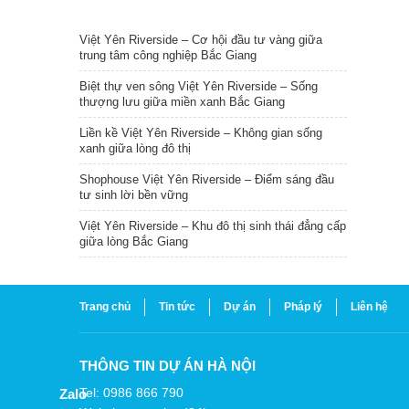
TIN NỔI BẬT
Việt Yên Riverside – Cơ hội đầu tư vàng giữa
trung tâm công nghiệp Bắc Giang
Biệt thự ven sông Việt Yên Riverside – Sống
thượng lưu giữa miền xanh Bắc Giang
Liền kề Việt Yên Riverside – Không gian sống
xanh giữa lòng đô thị
Shophouse Việt Yên Riverside – Điểm sáng đầu
tư sinh lời bền vững
Việt Yên Riverside – Khu đô thị sinh thái đẳng cấp
giữa lòng Bắc Giang
Trang chủ
Tin tức
Dự án
Pháp lý
Liên hệ
THÔNG TIN DỰ ÁN HÀ NỘI
Tel: 0986 866 790
Zalo