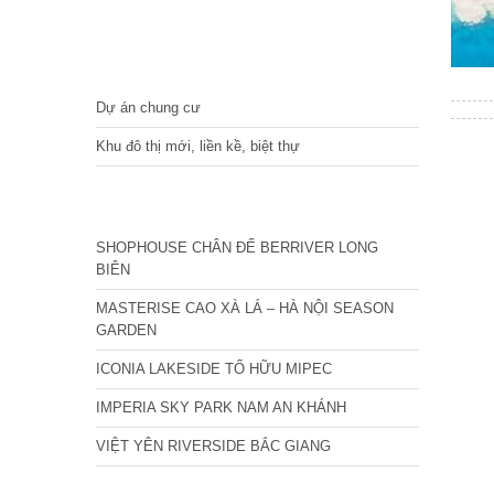
DỰ ÁN
Dự án chung cư
Khu đô thị mới, liền kề, biệt thự
CÁC DỰ ÁN MỚI NHẤT
SHOPHOUSE CHÂN ĐẾ BERRIVER LONG
BIÊN
MASTERISE CAO XÀ LÁ – HÀ NỘI SEASON
GARDEN
ICONIA LAKESIDE TỐ HỮU MIPEC
IMPERIA SKY PARK NAM AN KHÁNH
VIỆT YÊN RIVERSIDE BẮC GIANG