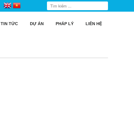
TIN TỨC
DỰ ÁN
PHÁP LÝ
LIÊN HỆ