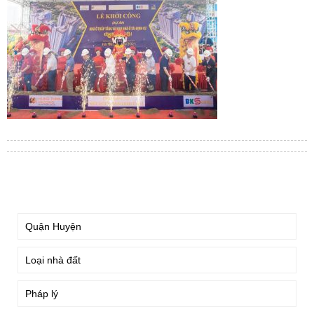
TÌM KIẾM