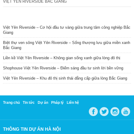
VIỆT YÊN RIVERSIDE BẮC GIANG
TIN NỔI BẬT
Việt Yên Riverside – Cơ hội đầu tư vàng giữa trung tâm công nghiệp Bắc
Giang
Biệt thự ven sông Việt Yên Riverside – Sống thượng lưu giữa miền xanh
Bắc Giang
Liền kề Việt Yên Riverside – Không gian sống xanh giữa lòng đô thị
Shophouse Việt Yên Riverside – Điểm sáng đầu tư sinh lời bền vững
Việt Yên Riverside – Khu đô thị sinh thái đẳng cấp giữa lòng Bắc Giang
Trang chủ
Tin tức
Dự án
Pháp lý
Liên hệ
THÔNG TIN DỰ ÁN HÀ NỘI