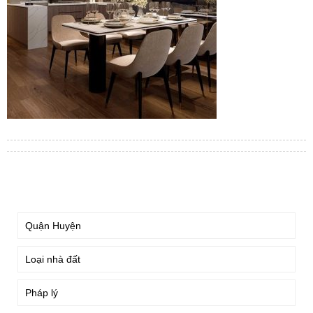
TÌM KIẾM