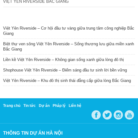
VIỆT YÊN RIVERSIDE BẮC GIANG
TIN NỔI BẬT
Việt Yên Riverside – Cơ hội đầu tư vàng giữa trung tâm công nghiệp Bắc
Giang
Biệt thự ven sông Việt Yên Riverside – Sống thượng lưu giữa miền xanh
Bắc Giang
Liền kề Việt Yên Riverside – Không gian sống xanh giữa lòng đô thị
Shophouse Việt Yên Riverside – Điểm sáng đầu tư sinh lời bền vững
Việt Yên Riverside – Khu đô thị sinh thái đẳng cấp giữa lòng Bắc Giang
Trang chủ
Tin tức
Dự án
Pháp lý
Liên hệ
THÔNG TIN DỰ ÁN HÀ NỘI