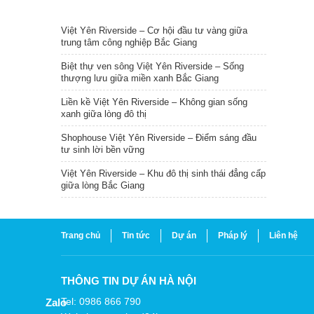
TIN NỔI BẬT
Việt Yên Riverside – Cơ hội đầu tư vàng giữa
trung tâm công nghiệp Bắc Giang
Biệt thự ven sông Việt Yên Riverside – Sống
thượng lưu giữa miền xanh Bắc Giang
Liền kề Việt Yên Riverside – Không gian sống
xanh giữa lòng đô thị
Shophouse Việt Yên Riverside – Điểm sáng đầu
tư sinh lời bền vững
Việt Yên Riverside – Khu đô thị sinh thái đẳng cấp
giữa lòng Bắc Giang
Trang chủ
Tin tức
Dự án
Pháp lý
Liên hệ
THÔNG TIN DỰ ÁN HÀ NỘI
Tel: 0986 866 790
Zalo