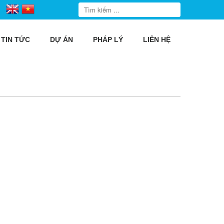
TIN TỨC
DỰ ÁN
PHÁP LÝ
LIÊN HỆ