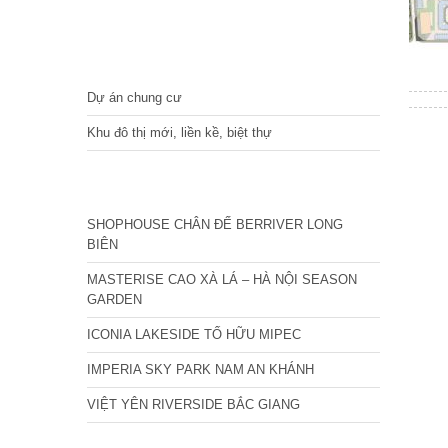
DỰ ÁN
Dự án chung cư
Khu đô thị mới, liền kề, biệt thự
CÁC DỰ ÁN MỚI NHẤT
SHOPHOUSE CHÂN ĐẾ BERRIVER LONG
BIÊN
MASTERISE CAO XÀ LÁ – HÀ NỘI SEASON
GARDEN
ICONIA LAKESIDE TỐ HỮU MIPEC
IMPERIA SKY PARK NAM AN KHÁNH
VIỆT YÊN RIVERSIDE BẮC GIANG