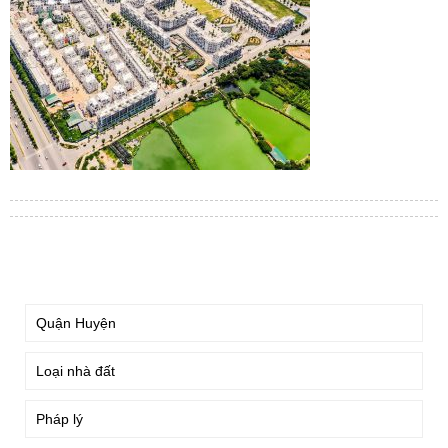
TÌM KIẾM