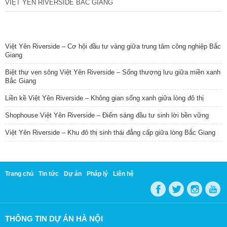
VIỆT YÊN RIVERSIDE BẮC GIANG
TIN NỔI BẬT
Việt Yên Riverside – Cơ hội đầu tư vàng giữa trung tâm công nghiệp Bắc
Giang
Biệt thự ven sông Việt Yên Riverside – Sống thượng lưu giữa miền xanh
Bắc Giang
Liền kề Việt Yên Riverside – Không gian sống xanh giữa lòng đô thị
Shophouse Việt Yên Riverside – Điểm sáng đầu tư sinh lời bền vững
Việt Yên Riverside – Khu đô thị sinh thái đẳng cấp giữa lòng Bắc Giang
Trang chủ
Tin tức
Dự án
Pháp lý
Liên hệ
THÔNG TIN DỰ ÁN HÀ NỘI