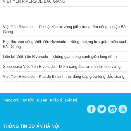
VIỆT YÊN RIVERSIDE BẮC GIANG
TIN NỔI BẬT
Việt Yên Riverside – Cơ hội đầu tư vàng giữa trung tâm công nghiệp Bắc
Giang
Biệt thự ven sông Việt Yên Riverside – Sống thượng lưu giữa miền xanh
Bắc Giang
Liền kề Việt Yên Riverside – Không gian sống xanh giữa lòng đô thị
Shophouse Việt Yên Riverside – Điểm sáng đầu tư sinh lời bền vững
Việt Yên Riverside – Khu đô thị sinh thái đẳng cấp giữa lòng Bắc Giang
Trang chủ
Tin tức
Dự án
Pháp lý
Liên hệ
THÔNG TIN DỰ ÁN HÀ NỘI