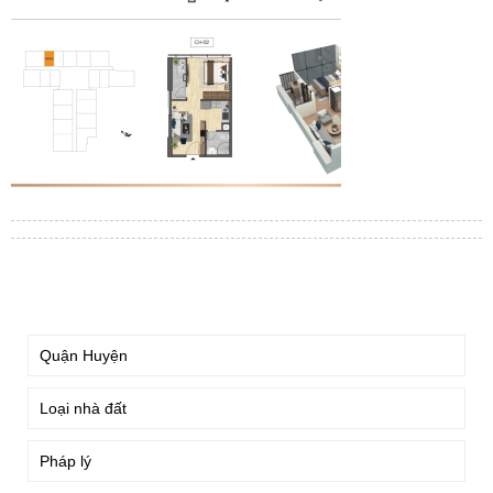
TÌM KIẾM