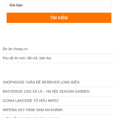
DỰ ÁN
Dự án chung cư
Khu đô thị mới, liền kề, biệt thự
CÁC DỰ ÁN MỚI NHẤT
SHOPHOUSE CHÂN ĐẾ BERRIVER LONG BIÊN
MASTERISE CAO XÀ LÁ – HÀ NỘI SEASON GARDEN
ICONIA LAKESIDE TỐ HỮU MIPEC
IMPERIA SKY PARK NAM AN KHÁNH