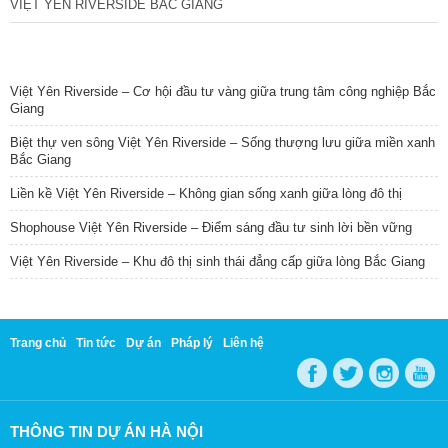
VIỆT YÊN RIVERSIDE BẮC GIANG
TIN NỔI BẬT
Việt Yên Riverside – Cơ hội đầu tư vàng giữa trung tâm công nghiệp Bắc
Giang
Biệt thự ven sông Việt Yên Riverside – Sống thượng lưu giữa miền xanh
Bắc Giang
Liền kề Việt Yên Riverside – Không gian sống xanh giữa lòng đô thị
Shophouse Việt Yên Riverside – Điểm sáng đầu tư sinh lời bền vững
Việt Yên Riverside – Khu đô thị sinh thái đẳng cấp giữa lòng Bắc Giang
Trang chủ
Tin tức
Dự án
Pháp lý
Liên hệ
THÔNG TIN DỰ ÁN HÀ NỘI