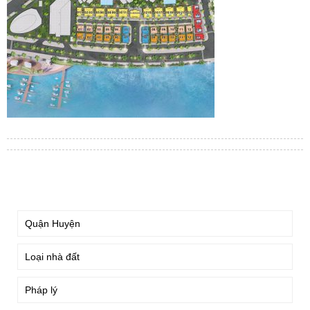
TÌM KIẾM