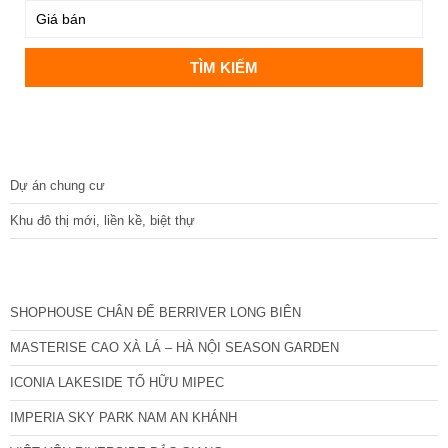
DỰ ÁN
Dự án chung cư
Khu đô thị mới, liền kề, biệt thự
CÁC DỰ ÁN MỚI NHẤT
SHOPHOUSE CHÂN ĐẾ BERRIVER LONG BIÊN
MASTERISE CAO XÀ LÁ – HÀ NỘI SEASON GARDEN
ICONIA LAKESIDE TỐ HỮU MIPEC
IMPERIA SKY PARK NAM AN KHÁNH