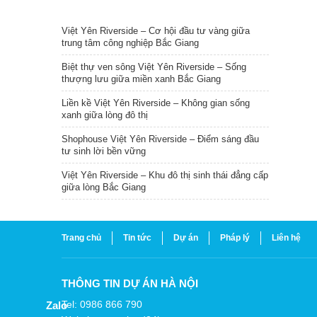
TIN NỔI BẬT
Việt Yên Riverside – Cơ hội đầu tư vàng giữa
trung tâm công nghiệp Bắc Giang
Biệt thự ven sông Việt Yên Riverside – Sống
thượng lưu giữa miền xanh Bắc Giang
Liền kề Việt Yên Riverside – Không gian sống
xanh giữa lòng đô thị
Shophouse Việt Yên Riverside – Điểm sáng đầu
tư sinh lời bền vững
Việt Yên Riverside – Khu đô thị sinh thái đẳng cấp
giữa lòng Bắc Giang
Trang chủ
Tin tức
Dự án
Pháp lý
Liên hệ
THÔNG TIN DỰ ÁN HÀ NỘI
Tel: 0986 866 790
Zalo