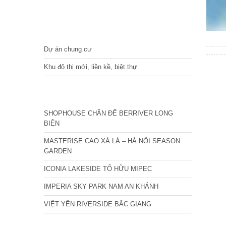
DỰ ÁN
Dự án chung cư
Khu đô thị mới, liền kề, biệt thự
CÁC DỰ ÁN MỚI NHẤT
SHOPHOUSE CHÂN ĐẾ BERRIVER LONG
BIÊN
MASTERISE CAO XÀ LÁ – HÀ NỘI SEASON
GARDEN
ICONIA LAKESIDE TỐ HỮU MIPEC
IMPERIA SKY PARK NAM AN KHÁNH
VIỆT YÊN RIVERSIDE BẮC GIANG