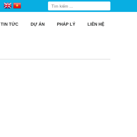
TIN TỨC
DỰ ÁN
PHÁP LÝ
LIÊN HỆ