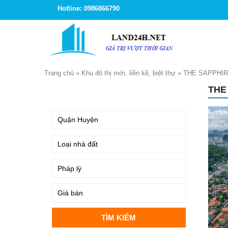
Hotline: 0986866790
Trang chủ
»
Khu đô thị mới, liền kề, biệt thự
»
THE SAPPHI
THE
TÌM KIẾM