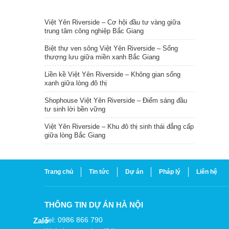
TIN NỔI BẬT
Việt Yên Riverside – Cơ hội đầu tư vàng giữa
trung tâm công nghiệp Bắc Giang
Biệt thự ven sông Việt Yên Riverside – Sống
thượng lưu giữa miền xanh Bắc Giang
Liền kề Việt Yên Riverside – Không gian sống
xanh giữa lòng đô thị
Shophouse Việt Yên Riverside – Điểm sáng đầu
tư sinh lời bền vững
Việt Yên Riverside – Khu đô thị sinh thái đẳng cấp
giữa lòng Bắc Giang
Trang chủ
Tin tức
Dự án
Pháp lý
Liên hệ
THÔNG TIN DỰ ÁN HÀ NỘI
Tel: 0986 866 790
Zalo