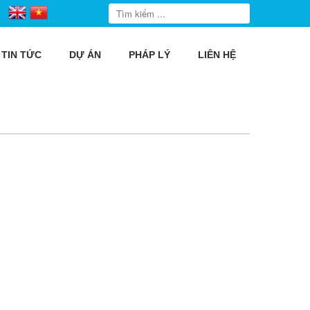
TIN TỨC
DỰ ÁN
PHÁP LÝ
LIÊN HỆ