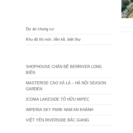
DỰ ÁN
Dự án chung cư
Khu đô thị mới, liền kề, biệt thự
CÁC DỰ ÁN MỚI NHẤT
SHOPHOUSE CHÂN ĐẾ BERRIVER LONG
BIÊN
MASTERISE CAO XÀ LÁ – HÀ NỘI SEASON
GARDEN
ICONIA LAKESIDE TỐ HỮU MIPEC
IMPERIA SKY PARK NAM AN KHÁNH
VIỆT YÊN RIVERSIDE BẮC GIANG