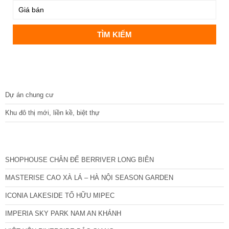
DỰ ÁN
Dự án chung cư
Khu đô thị mới, liền kề, biệt thự
CÁC DỰ ÁN MỚI NHẤT
SHOPHOUSE CHÂN ĐẾ BERRIVER LONG BIÊN
MASTERISE CAO XÀ LÁ – HÀ NỘI SEASON GARDEN
ICONIA LAKESIDE TỐ HỮU MIPEC
IMPERIA SKY PARK NAM AN KHÁNH