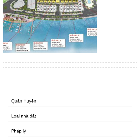
TÌM KIẾM