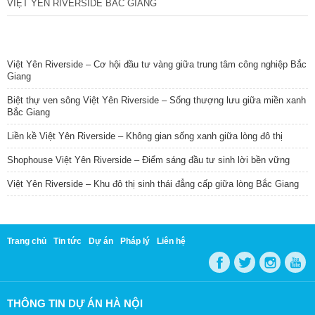
VIỆT YÊN RIVERSIDE BẮC GIANG
TIN NỔI BẬT
Việt Yên Riverside – Cơ hội đầu tư vàng giữa trung tâm công nghiệp Bắc
Giang
Biệt thự ven sông Việt Yên Riverside – Sống thượng lưu giữa miền xanh
Bắc Giang
Liền kề Việt Yên Riverside – Không gian sống xanh giữa lòng đô thị
Shophouse Việt Yên Riverside – Điểm sáng đầu tư sinh lời bền vững
Việt Yên Riverside – Khu đô thị sinh thái đẳng cấp giữa lòng Bắc Giang
Trang chủ
Tin tức
Dự án
Pháp lý
Liên hệ
THÔNG TIN DỰ ÁN HÀ NỘI