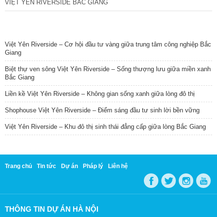
VIỆT YÊN RIVERSIDE BẮC GIANG
TIN NỔI BẬT
Việt Yên Riverside – Cơ hội đầu tư vàng giữa trung tâm công nghiệp Bắc
Giang
Biệt thự ven sông Việt Yên Riverside – Sống thượng lưu giữa miền xanh
Bắc Giang
Liền kề Việt Yên Riverside – Không gian sống xanh giữa lòng đô thị
Shophouse Việt Yên Riverside – Điểm sáng đầu tư sinh lời bền vững
Việt Yên Riverside – Khu đô thị sinh thái đẳng cấp giữa lòng Bắc Giang
Trang chủ
Tin tức
Dự án
Pháp lý
Liên hệ
THÔNG TIN DỰ ÁN HÀ NỘI