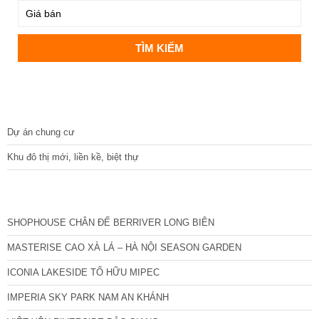
DỰ ÁN
Dự án chung cư
Khu đô thị mới, liền kề, biệt thự
CÁC DỰ ÁN MỚI NHẤT
SHOPHOUSE CHÂN ĐẾ BERRIVER LONG BIÊN
MASTERISE CAO XÀ LÁ – HÀ NỘI SEASON GARDEN
ICONIA LAKESIDE TỐ HỮU MIPEC
IMPERIA SKY PARK NAM AN KHÁNH