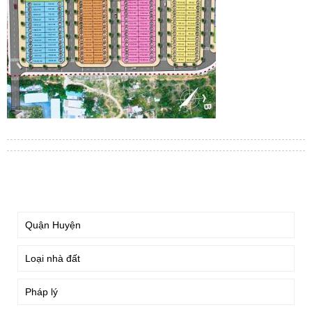
TÌM KIẾM