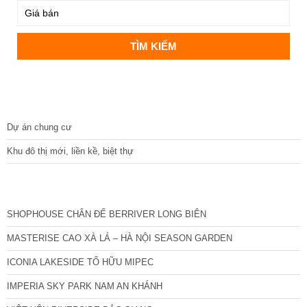
DỰ ÁN
Dự án chung cư
Khu đô thị mới, liền kề, biệt thự
CÁC DỰ ÁN MỚI NHẤT
SHOPHOUSE CHÂN ĐẾ BERRIVER LONG BIÊN
MASTERISE CAO XÀ LÁ – HÀ NỘI SEASON GARDEN
ICONIA LAKESIDE TỐ HỮU MIPEC
IMPERIA SKY PARK NAM AN KHÁNH