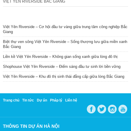
VIỆT YÊN RIVERSIDE BẮC GIANG
TIN NỔI BẬT
Việt Yên Riverside – Cơ hội đầu tư vàng giữa trung tâm công nghiệp Bắc
Giang
Biệt thự ven sông Việt Yên Riverside – Sống thượng lưu giữa miền xanh
Bắc Giang
Liền kề Việt Yên Riverside – Không gian sống xanh giữa lòng đô thị
Shophouse Việt Yên Riverside – Điểm sáng đầu tư sinh lời bền vững
Việt Yên Riverside – Khu đô thị sinh thái đẳng cấp giữa lòng Bắc Giang
Trang chủ
Tin tức
Dự án
Pháp lý
Liên hệ
THÔNG TIN DỰ ÁN HÀ NỘI