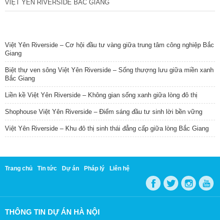
VIỆT YÊN RIVERSIDE BẮC GIANG
TIN NỔI BẬT
Việt Yên Riverside – Cơ hội đầu tư vàng giữa trung tâm công nghiệp Bắc
Giang
Biệt thự ven sông Việt Yên Riverside – Sống thượng lưu giữa miền xanh
Bắc Giang
Liền kề Việt Yên Riverside – Không gian sống xanh giữa lòng đô thị
Shophouse Việt Yên Riverside – Điểm sáng đầu tư sinh lời bền vững
Việt Yên Riverside – Khu đô thị sinh thái đẳng cấp giữa lòng Bắc Giang
Trang chủ
Tin tức
Dự án
Pháp lý
Liên hệ
THÔNG TIN DỰ ÁN HÀ NỘI