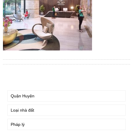
TÌM KIẾM