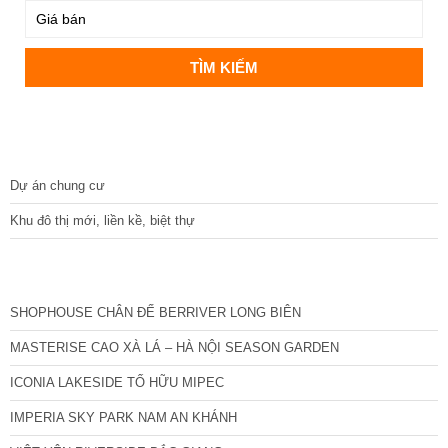
DỰ ÁN
Dự án chung cư
Khu đô thị mới, liền kề, biệt thự
CÁC DỰ ÁN MỚI NHẤT
SHOPHOUSE CHÂN ĐẾ BERRIVER LONG BIÊN
MASTERISE CAO XÀ LÁ – HÀ NỘI SEASON GARDEN
ICONIA LAKESIDE TỐ HỮU MIPEC
IMPERIA SKY PARK NAM AN KHÁNH