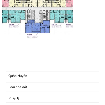
TÌM KIẾM