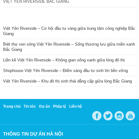
VIỆT YÊN RIVERSIDE BẮC GIANG
TIN NỔI BẬT
Việt Yên Riverside – Cơ hội đầu tư vàng giữa trung tâm công nghiệp Bắc
Giang
Biệt thự ven sông Việt Yên Riverside – Sống thượng lưu giữa miền xanh
Bắc Giang
Liền kề Việt Yên Riverside – Không gian sống xanh giữa lòng đô thị
Shophouse Việt Yên Riverside – Điểm sáng đầu tư sinh lời bền vững
Việt Yên Riverside – Khu đô thị sinh thái đẳng cấp giữa lòng Bắc Giang
Trang chủ
Tin tức
Dự án
Pháp lý
Liên hệ
THÔNG TIN DỰ ÁN HÀ NỘI