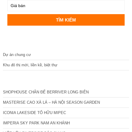
DỰ ÁN
Dự án chung cư
Khu đô thị mới, liền kề, biệt thự
CÁC DỰ ÁN MỚI NHẤT
SHOPHOUSE CHÂN ĐẾ BERRIVER LONG BIÊN
MASTERISE CAO XÀ LÁ – HÀ NỘI SEASON GARDEN
ICONIA LAKESIDE TỐ HỮU MIPEC
IMPERIA SKY PARK NAM AN KHÁNH