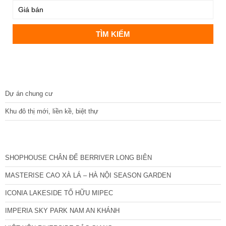
DỰ ÁN
Dự án chung cư
Khu đô thị mới, liền kề, biệt thự
CÁC DỰ ÁN MỚI NHẤT
SHOPHOUSE CHÂN ĐẾ BERRIVER LONG BIÊN
MASTERISE CAO XÀ LÁ – HÀ NỘI SEASON GARDEN
ICONIA LAKESIDE TỐ HỮU MIPEC
IMPERIA SKY PARK NAM AN KHÁNH