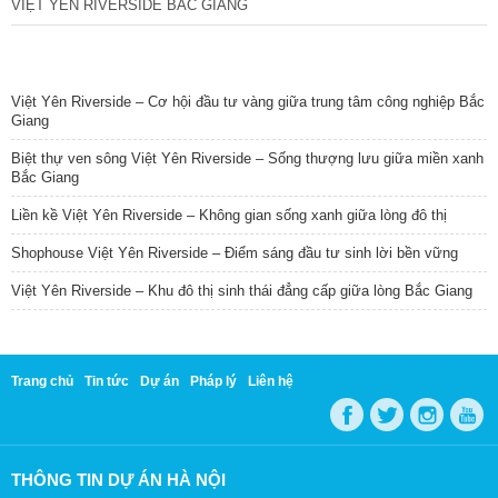
VIỆT YÊN RIVERSIDE BẮC GIANG
TIN NỔI BẬT
Việt Yên Riverside – Cơ hội đầu tư vàng giữa trung tâm công nghiệp Bắc
Giang
Biệt thự ven sông Việt Yên Riverside – Sống thượng lưu giữa miền xanh
Bắc Giang
Liền kề Việt Yên Riverside – Không gian sống xanh giữa lòng đô thị
Shophouse Việt Yên Riverside – Điểm sáng đầu tư sinh lời bền vững
Việt Yên Riverside – Khu đô thị sinh thái đẳng cấp giữa lòng Bắc Giang
Trang chủ
Tin tức
Dự án
Pháp lý
Liên hệ
THÔNG TIN DỰ ÁN HÀ NỘI