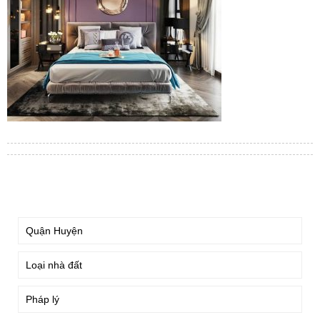
TÌM KIẾM