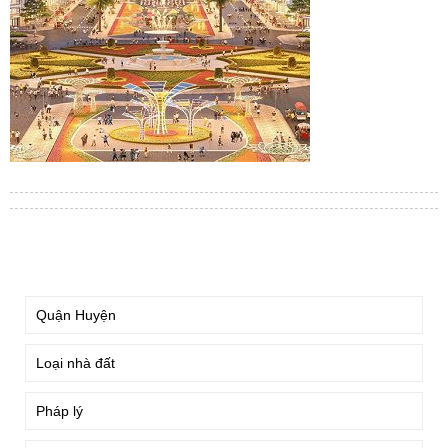
TÌM KIẾM