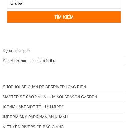
DỰ ÁN
Dự án chung cư
Khu đô thị mới, liền kề, biệt thự
CÁC DỰ ÁN MỚI NHẤT
SHOPHOUSE CHÂN ĐẾ BERRIVER LONG BIÊN
MASTERISE CAO XÀ LÁ – HÀ NỘI SEASON GARDEN
ICONIA LAKESIDE TỐ HỮU MIPEC
IMPERIA SKY PARK NAM AN KHÁNH
VIỆT YÊN RIVERSIDE BẮC GIANG