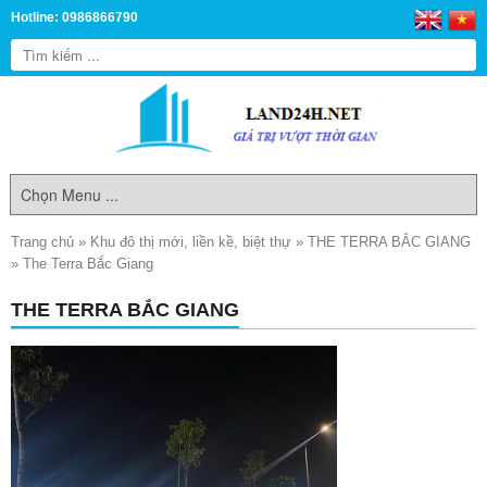
Hotline: 0986866790
Trang chủ
»
Khu đô thị mới, liền kề, biệt thự
»
THE TERRA BẮC GIANG
»
The Terra Bắc Giang
THE TERRA BẮC GIANG