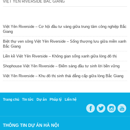
VIỆT YÊN RIVERSIDE BẮC GIANG
TIN NỔI BẬT
Việt Yên Riverside – Cơ hội đầu tư vàng giữa trung tâm công nghiệp Bắc
Giang
Biệt thự ven sông Việt Yên Riverside – Sống thượng lưu giữa miền xanh
Bắc Giang
Liền kề Việt Yên Riverside – Không gian sống xanh giữa lòng đô thị
Shophouse Việt Yên Riverside – Điểm sáng đầu tư sinh lời bền vững
Việt Yên Riverside – Khu đô thị sinh thái đẳng cấp giữa lòng Bắc Giang
Trang chủ
Tin tức
Dự án
Pháp lý
Liên hệ
THÔNG TIN DỰ ÁN HÀ NỘI