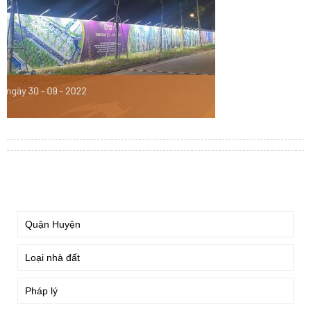
TÌM KIẾM