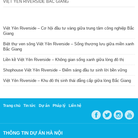
VIỆT YÊN RIVERSIDE BẮC GIANG
TIN NỔI BẬT
Việt Yên Riverside – Cơ hội đầu tư vàng giữa trung tâm công nghiệp Bắc
Giang
Biệt thự ven sông Việt Yên Riverside – Sống thượng lưu giữa miền xanh
Bắc Giang
Liền kề Việt Yên Riverside – Không gian sống xanh giữa lòng đô thị
Shophouse Việt Yên Riverside – Điểm sáng đầu tư sinh lời bền vững
Việt Yên Riverside – Khu đô thị sinh thái đẳng cấp giữa lòng Bắc Giang
Trang chủ
Tin tức
Dự án
Pháp lý
Liên hệ
THÔNG TIN DỰ ÁN HÀ NỘI