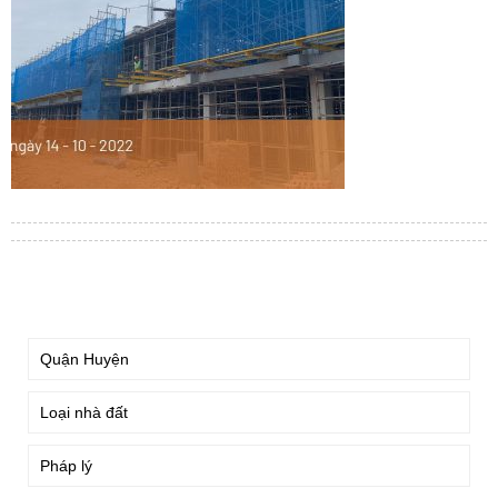
TÌM KIẾM