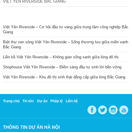
VIỆT YÊN RIVERSIDE BẮC GIANG
TIN NỔI BẬT
Việt Yên Riverside – Cơ hội đầu tư vàng giữa trung tâm công nghiệp Bắc
Giang
Biệt thự ven sông Việt Yên Riverside – Sống thượng lưu giữa miền xanh
Bắc Giang
Liền kề Việt Yên Riverside – Không gian sống xanh giữa lòng đô thị
Shophouse Việt Yên Riverside – Điểm sáng đầu tư sinh lời bền vững
Việt Yên Riverside – Khu đô thị sinh thái đẳng cấp giữa lòng Bắc Giang
Trang chủ
Tin tức
Dự án
Pháp lý
Liên hệ
THÔNG TIN DỰ ÁN HÀ NỘI