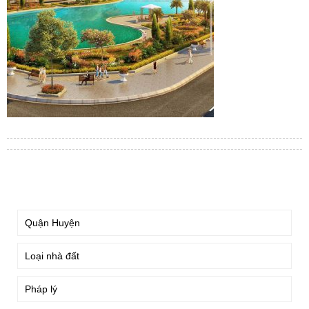
TÌM KIẾM