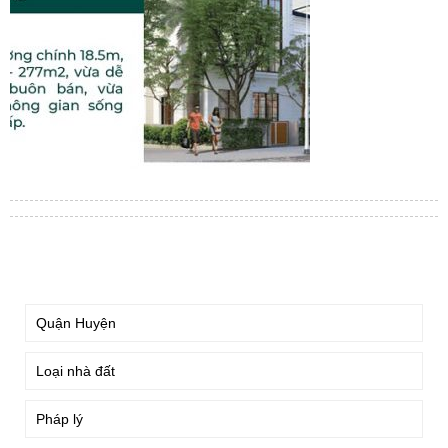
TÌM KIẾM