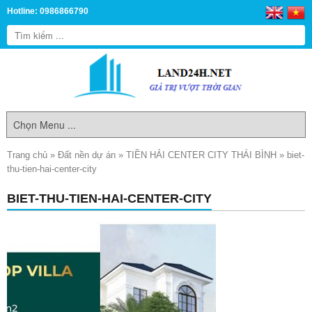
Hotline: 0986866790
Trang chủ
»
Đất nền dự án
»
TIỀN HẢI CENTER CITY THÁI BÌNH
»
biet-
thu-tien-hai-center-city
BIET-THU-TIEN-HAI-CENTER-CITY