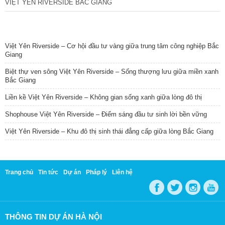
VIỆT YÊN RIVERSIDE BẮC GIANG
TIN NỔI BẬT
Việt Yên Riverside – Cơ hội đầu tư vàng giữa trung tâm công nghiệp Bắc
Giang
Biệt thự ven sông Việt Yên Riverside – Sống thượng lưu giữa miền xanh
Bắc Giang
Liền kề Việt Yên Riverside – Không gian sống xanh giữa lòng đô thị
Shophouse Việt Yên Riverside – Điểm sáng đầu tư sinh lời bền vững
Việt Yên Riverside – Khu đô thị sinh thái đẳng cấp giữa lòng Bắc Giang
Trang chủ
Tin tức
Dự án
Pháp lý
Liên hệ
THÔNG TIN DỰ ÁN HÀ NỘI