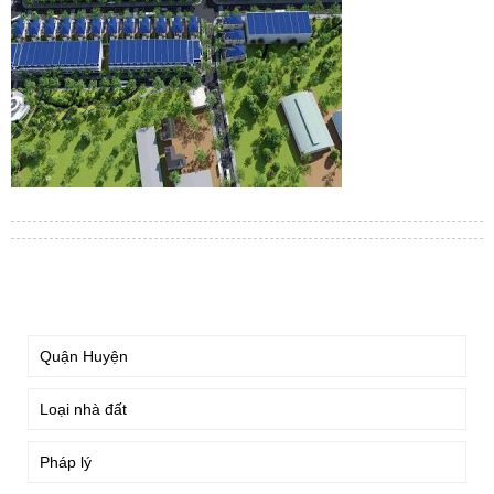
TÌM KIẾM