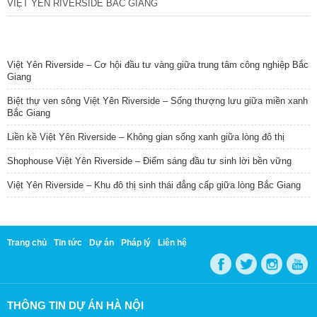
VIỆT YÊN RIVERSIDE BẮC GIANG
TIN NỔI BẬT
Việt Yên Riverside – Cơ hội đầu tư vàng giữa trung tâm công nghiệp Bắc
Giang
Biệt thự ven sông Việt Yên Riverside – Sống thượng lưu giữa miền xanh
Bắc Giang
Liền kề Việt Yên Riverside – Không gian sống xanh giữa lòng đô thị
Shophouse Việt Yên Riverside – Điểm sáng đầu tư sinh lời bền vững
Việt Yên Riverside – Khu đô thị sinh thái đẳng cấp giữa lòng Bắc Giang
Trang chủ
Tin tức
Dự án
Pháp lý
Liên hệ
THÔNG TIN DỰ ÁN HÀ NỘI